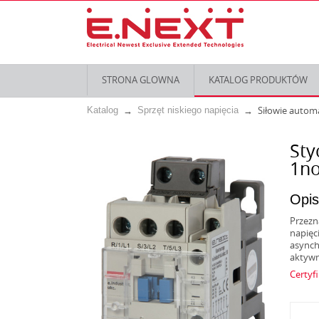
STRONA GLOWNA
KATALOG PRODUKTÓW
Siłowie autom
Katalog
Sprzęt niskiego napięcia
Sty
1n
Opis
Przezn
napięc
asynch
aktywn
Certyf