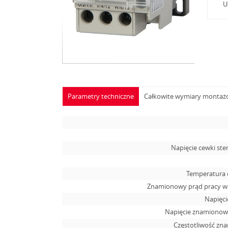
U
Parametry techniczne
Całkowite wymiary monta
Napięcie cewki ste
Temperatura 
Znamionowy prąd pracy we
Napięcie
Napięcie znamionowe
Częstotliwość zn