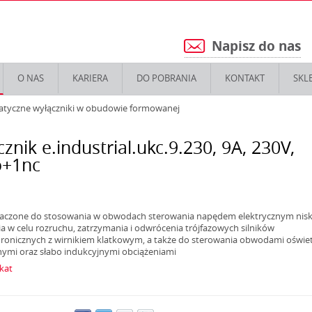
Napisz do nas
5
O NAS
KARIERA
DO POBRANIA
KONTAKT
SKL
atyczne wyłączniki w obudowie formowanej
cznik e.industrial.ukc.9.230, 9А, 230V,
o+1nc
aczone do stosowania w obwodach sterowania napędem elektrycznym nisk
ia w celu rozruchu, zatrzymania i odwrócenia trójfazowych silników
ronicznych z wirnikiem klatkowym, a także do sterowania obwodami oświet
ymi oraz słabo indukcyjnymi obciążeniami
ikat