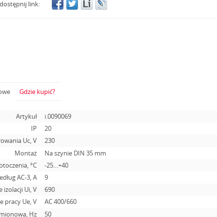
dostępnij link:
żowe
Gdzie kupić?
Artykuł
i.0090069
IP
20
rowania Uc, V
230
Montaż
Na szynie DIN 35 mm
otoczenia, °С
-25…+40
dług AC-3, A
9
 izolacji Ui, V
690
 pracy Ue, V
AC 400/660
amionowa, Hz
50