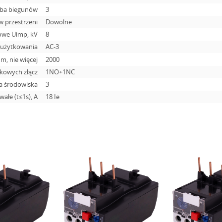
zba biegunów
3
w przestrzeni
Dowolne
owe Uimp, kV
8
 użytkowania
AC-3
, nie więcej
2000
tkowych złącz
1NO+1NC
ia środowiska
3
ałe (t≤1s), A
18 Ie