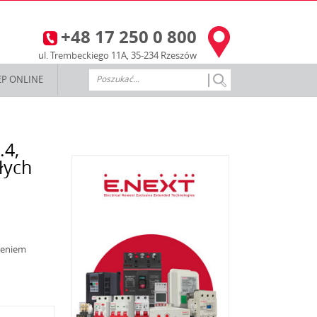
+48 17 250 0 800
3
ul. Trembeckiego 11A, 35-234 Rzeszów
EP ONLINE
.4,
łych
zeniem