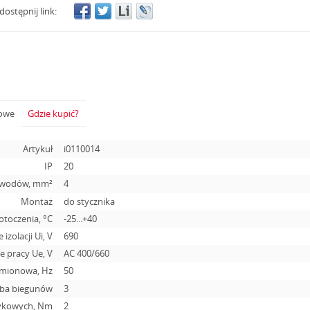
dostępnij link:
żowe
Gdzie kupić?
Artykuł
i0110014
IP
20
zewodów, mm²
4
Montaż
do stycznika
otoczenia, °С
-25...+40
 izolacji Ui, V
690
 pracy Ue, V
АС 400/660
amionowa, Hz
50
zba biegunów
3
tykowych, Nm
2