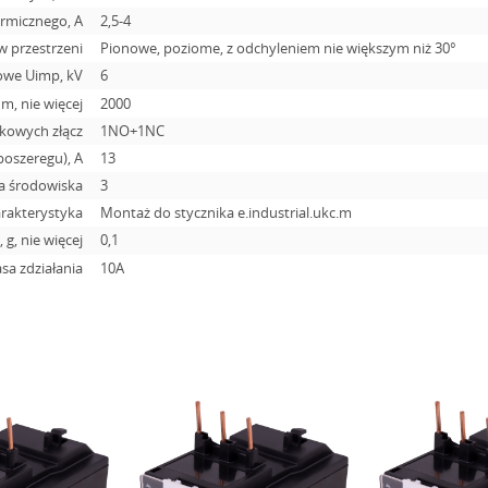
ermicznego, A
2,5-4
w przestrzeni
Pionowe, poziome, z odchyleniem nie większym niż 30°
owe Uimp, kV
6
, nie więcej
2000
tkowych złącz
1NO+1NC
oszeregu), A
13
ia środowiska
3
rakterystyka
Montaż do stycznika e.industrial.ukc.m
 g, nie więcej
0,1
asa zdziałania
10А