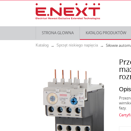
STRONA GLOWNA
KATALOG PRODUKTÓW
Siłowie autom
Katalog
Sprzęt niskiego napięcia
Prz
max
roz
Opis
Przezn
wirnik
fazy.
Certyf