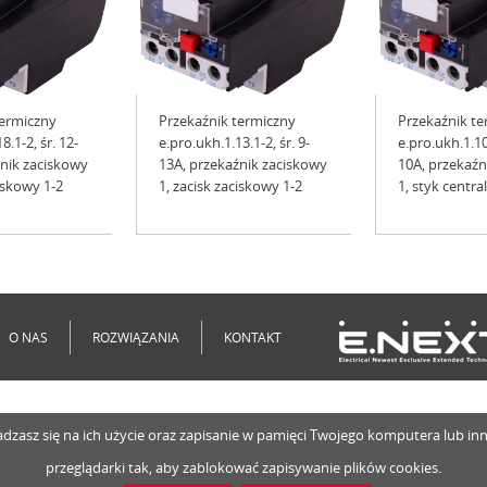
termiczny
Przekaźnik termiczny
Przekaźnik te
8.1-2, śr. 12-
e.pro.ukh.1.13.1-2, śr. 9-
e.pro.ukh.1.10.
źnik zaciskowy
13A, przekaźnik zaciskowy
10A, przekaźn
ciskowy 1-2
1, zacisk zaciskowy 1-2
1, styk centra
O NAS
ROZWIĄZANIA
KONTAKT
o zgadzasz się na ich użycie oraz zapisanie w pamięci Twojego komputera lub 
przeglądarki tak, aby zablokować zapisywanie plików cookies.