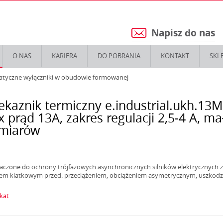
Napisz do nas
5
O NAS
KARIERA
DO POBRANIA
KONTAKT
SKL
atyczne wyłączniki w obudowie formowanej
ekaznik termiczny e.industrial.ukh.13M
 prąd 13А, zakres regulacji 2,5-4 А, ma
miarów
aczone do ochrony trójfazowych asynchronicznych silników elektrycznych z
iem klatkowym przed: przeciążeniem, obciążeniem asymetrycznym, uszkod
ikat