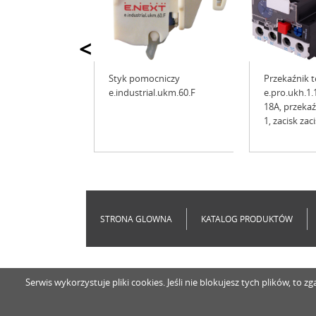
<
Styk pomocniczy
Przekaźnik 
e.industrial.ukm.60.F
e.pro.ukh.1.1
18A, przeka
1, zacisk za
STRONA GLOWNA
KATALOG PRODUKTÓW
Serwis wykorzystuje pliki cookies. Jeśli nie blokujesz tych plików, t