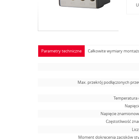
U
Parametry techniczne
Całkowite wymiary monta
Max. przekrój podłączonych pr
Temperatura 
Napięcie
Napięcie znamionowe
Częstotliwość zn
Lic
Moment dokręcenia zacisków s