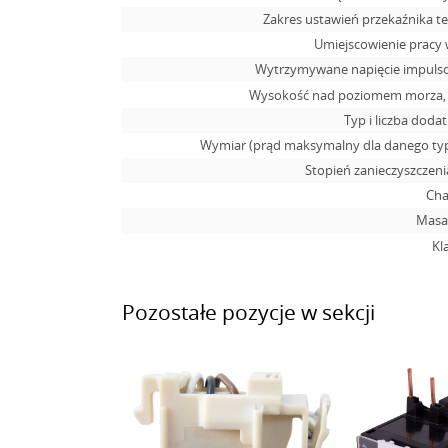
Zakres ustawień przekaźnika t
Umiejscowienie pracy 
Wytrzymywane napięcie impuls
Wysokość nad poziomem morza, m
Typ i liczba doda
Wymiar (prąd maksymalny dla danego typ
Stopień zanieczyszczen
Cha
Masa,
Kl
Pozostałe pozycje w sekcji