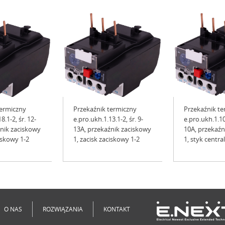
termiczny
Przekaźnik termiczny
Przekaźnik te
8.1-2, śr. 12-
e.pro.ukh.1.13.1-2, śr. 9-
e.pro.ukh.1.10.
źnik zaciskowy
13A, przekaźnik zaciskowy
10A, przekaźn
ciskowy 1-2
1, zacisk zaciskowy 1-2
1, styk centra
O NAS
ROZWIĄZANIA
KONTAKT