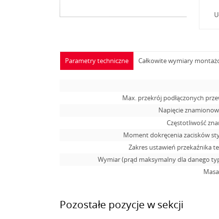
U
Parametry techniczne
Całkowite wymiary monta
Max. przekrój podłączonych pr
Napięcie znamionowe
Częstotliwość zn
Moment dokręcenia zacisków s
Zakres ustawień przekaźnika t
Wymiar (prąd maksymalny dla danego typ
Masa,
Pozostałe pozycje w sekcji