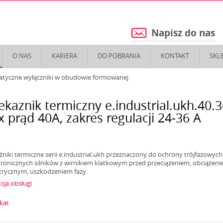
Napisz do nas
5
O NAS
KARIERA
DO POBRANIA
KONTAKT
SKL
atyczne wyłączniki w obudowie formowanej
ekaznik termiczny e.industrial.ukh.40.3
 prąd 40А, zakres regulacji 24-36 А
źniki termiczne serii e.industrial.ukh przeznaczony do ochrony trójfazowych
ronicznych silników z wirnikiem klatkowym przed przeciążeniem, obciążen
rycznym, uszkodzeniem fazy.
cja obsługi
ikat