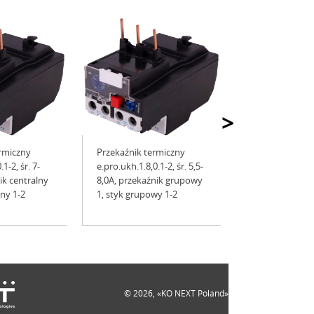
>
rmiczny
Przekaźnik termiczny
1-2, śr. 7-
e.pro.ukh.1.8,0.1-2, śr. 5,5-
ik centralny
8,0A, przekaźnik grupowy
lny 1-2
1, styk grupowy 1-2
© 2026, «KO NEXT Poland»