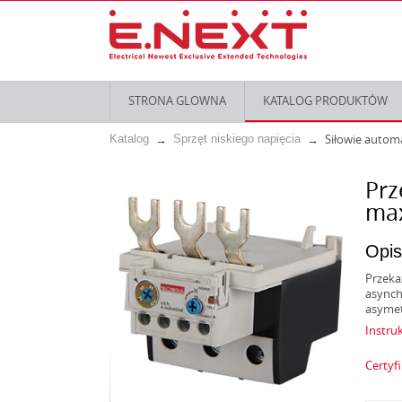
STRONA GLOWNA
KATALOG PRODUKTÓW
Siłowie autom
Katalog
Sprzęt niskiego napięcia
Prz
max
Opis
Przeka
asynch
asymet
Instruk
Certyf