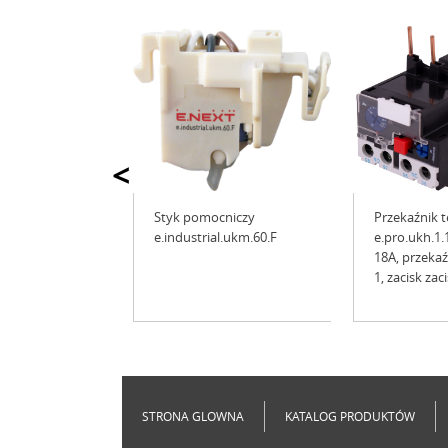
<
Styk pomocniczy
Przekaźnik 
e.industrial.ukm.60.F
e.pro.ukh.1.1
18A, przeka
1, zacisk za
STRONA GLOWNA
KATALOG PRODUKTÓW