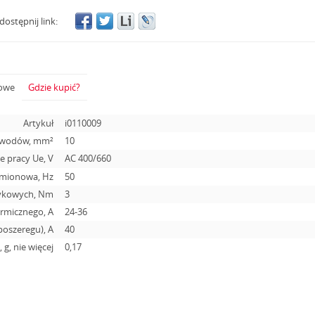
dostępnij link:
żowe
Gdzie kupić?
Artykuł
i0110009
zewodów, mm²
10
 pracy Ue, V
АС 400/660
amionowa, Hz
50
tykowych, Nm
3
ermicznego, A
24-36
oszeregu), A
40
 g, nie więcej
0,17