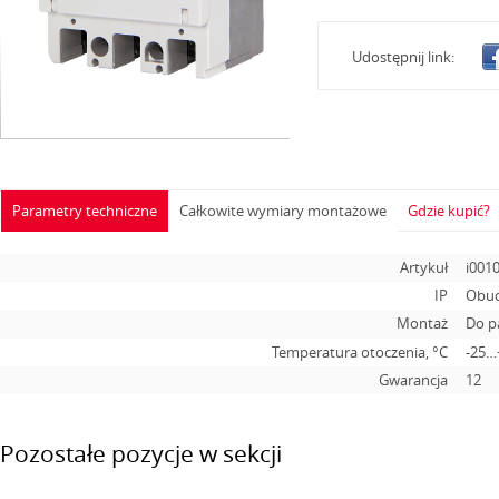
Udostępnij link:
Parametry techniczne
Całkowite wymiary montażowe
Gdzie kupić?
Artykuł
i001
IP
Obud
Montaż
Do p
Temperatura otoczenia, °С
-25…
Gwarancja
12
Pozostałe pozycje w sekcji