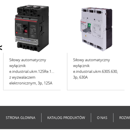
<
Siłowy automatyczny
Siłowy automatyczny
wyłącznik
wyłącznik
e.industrial.ukm.125Re.100
e.industrial.ukm.630S.630,
z wyzwalaczem
3р, 630А
elektronicznym, 3p, 125A
Niedostępne
Niedostępne
STRONA GLOWNA
KATALOG PRODUKTÓW
O NAS
ROZWI