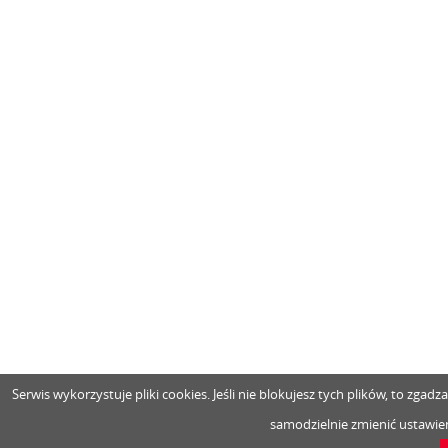
Serwis wykorzystuje pliki cookies. Jeśli nie blokujesz tych plików, to zga
samodzielnie zmienić ustawien