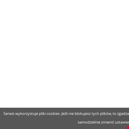
Serwis wykorzystuje pliki cookies. Jeśli nie blokujesz tych plików, to zga
samodzielnie zmienić ustawien