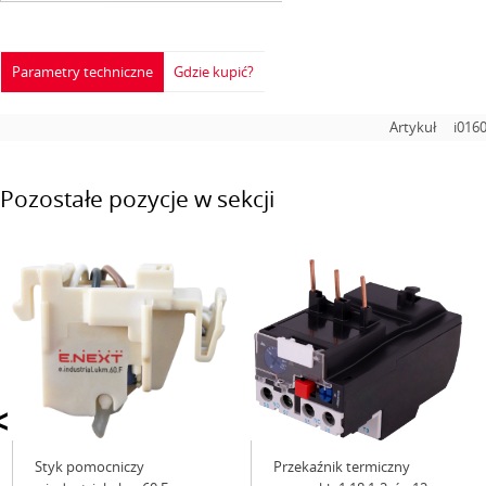
Parametry techniczne
Gdzie kupić?
Artykuł
i016
Pozostałe pozycje w sekcji
<
Styk pomocniczy
Przekaźnik termiczny