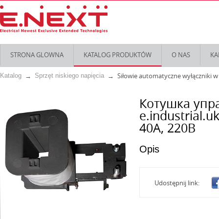
STRONA GLOWNA
KATALOG PRODUKTÓW
O NAS
KA
Siłowie automatyczne wyłączniki 
Katalog
Sprzęt niskiego napięcia
Котушка упр
e.industrial.u
40A, 220В
Opis
Udostępnij link: