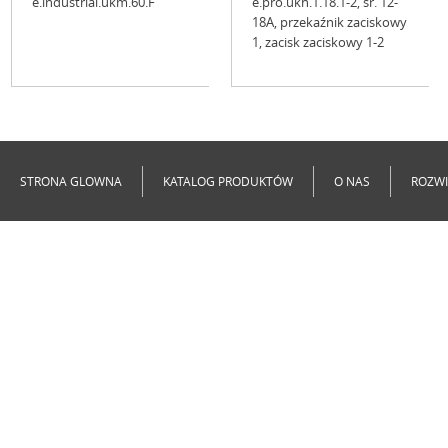
e.industrial.ukm.60.F
e.pro.ukh.1.18.1-2, śr. 12-
18A, przekaźnik zaciskowy
1, zacisk zaciskowy 1-2
Niedostępne
Niedostępne
STRONA GLOWNA
KATALOG PRODUKTÓW
O NAS
ROZWI