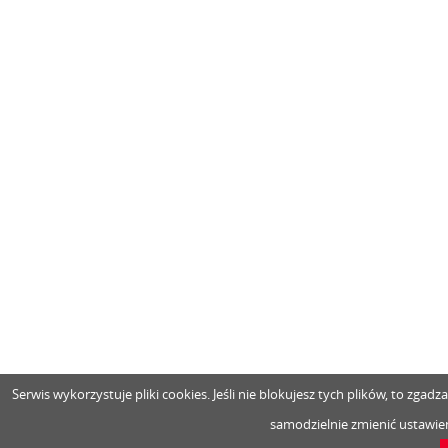
Serwis wykorzystuje pliki cookies. Jeśli nie blokujesz tych plików, to zga
samodzielnie zmienić ustawien