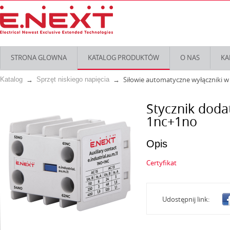
STRONA GLOWNA
KATALOG PRODUKTÓW
O NAS
KA
Siłowie automatyczne wyłączniki 
Katalog
Sprzęt niskiego napięcia
Stycznik doda
1nc+1no
Opis
Certyfikat
Udostępnij link: