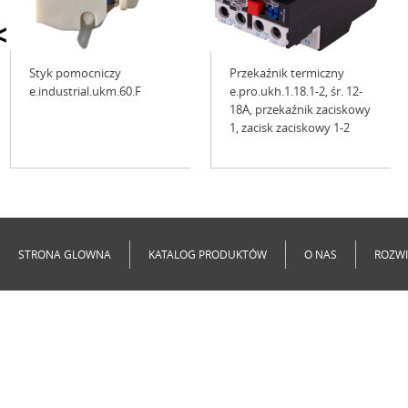
<
Styk pomocniczy
Przekaźnik termiczny
e.industrial.ukm.60.F
e.pro.ukh.1.18.1-2, śr. 12-
18A, przekaźnik zaciskowy
1, zacisk zaciskowy 1-2
Niedostępne
Niedostępne
STRONA GLOWNA
KATALOG PRODUKTÓW
O NAS
ROZWI