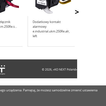
>
złącznik
Dodatkowy kontakt
ukm.250Re.sht,
alarmowy
e.industrial.ukm.250Re.alr,
left
© 2026, «KO NEXT Poland»
innego urządzenia. Pamiętaj, że możesz samodzielnie zmienić ustawienia