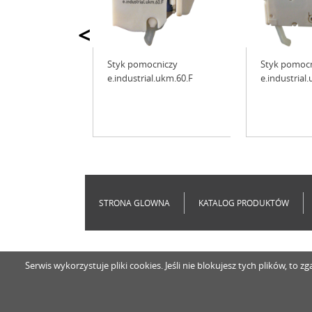
<
Styk pomocniczy
Styk pomoc
e.industrial.ukm.60.F
e.industrial
STRONA GLOWNA
KATALOG PRODUKTÓW
Serwis wykorzystuje pliki cookies. Jeśli nie blokujesz tych plików, t