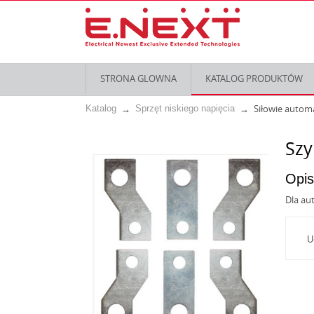
STRONA GLOWNA
KATALOG PRODUKTÓW
Siłowie autom
Katalog
Sprzęt niskiego napięcia
Szy
Opis
Dla au
U