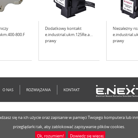
niczy
Dodatkowy kontakt
Niezależny ro
.ukm.400-800.F
e.industrial.ukm.125Re.aux,
e.industrial.
prawy
prawy
O NAS
ROZWIĄZANIA
KONTAKT
o zgadzasz się na ich użycie oraz zapisanie w pamięci Twojego komputera lub 
przeglądarki tak, aby zablokować zapisywanie plików cookies.
Ok, rozumiem!
Dowiedz się więcej