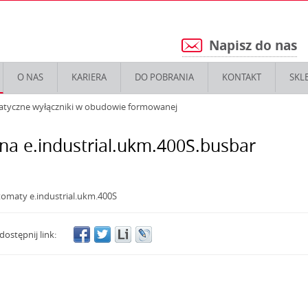
Napisz do nas
5
O NAS
KARIERA
DO POBRANIA
KONTAKT
SKL
atyczne wyłączniki w obudowie formowanej
na e.industrial.ukm.400S.busbar
tomaty e.industrial.ukm.400S
dostępnij link: