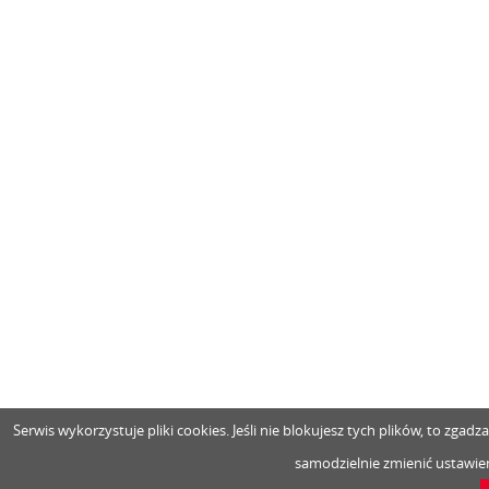
Serwis wykorzystuje pliki cookies. Jeśli nie blokujesz tych plików, to zga
samodzielnie zmienić ustawien