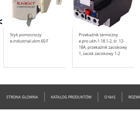
<
Styk pomocniczy
Przekaźnik termiczny
e.industrial.ukm.60.F
e.pro.ukh.1.18.1-2, śr. 12-
18A, przekaźnik zaciskowy
1, zacisk zaciskowy 1-2
Niedostępne
Niedostępne
STRONA GLOWNA
KATALOG PRODUKTÓW
O NAS
ROZWI