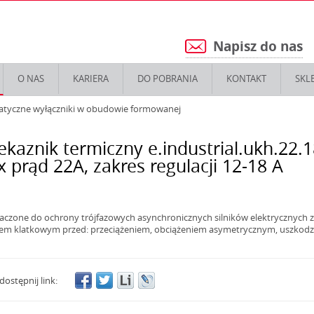
Napisz do nas
5
O NAS
KARIERA
DO POBRANIA
KONTAKT
SKL
atyczne wyłączniki w obudowie formowanej
ekaznik termiczny e.industrial.ukh.22.1
 prąd 22А, zakres regulacji 12-18 А
aczone do ochrony trójfazowych asynchronicznych silników elektrycznych z
iem klatkowym przed: przeciążeniem, obciążeniem asymetrycznym, uszkod
dostępnij link: