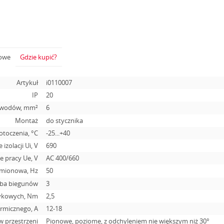
żowe
Gdzie kupić?
Artykuł
i0110007
IP
20
zewodów, mm²
6
Montaż
do stycznika
otoczenia, °С
-25...+40
 izolacji Ui, V
690
 pracy Ue, V
АС 400/660
amionowa, Hz
50
zba biegunów
3
tykowych, Nm
2,5
ermicznego, A
12-18
w przestrzeni
Pionowe, poziome, z odchyleniem nie większym niż 30°