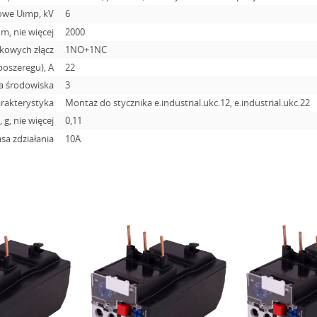
owe Uimp, kV
6
, nie więcej
2000
tkowych złącz
1NO+1NC
oszeregu), A
22
ia środowiska
3
rakterystyka
Montaż do stycznika e.industrial.ukc.12, e.industrial.ukc.22
 g, nie więcej
0,11
asa zdziałania
10А