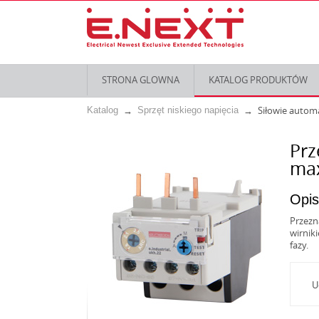
STRONA GLOWNA
KATALOG PRODUKTÓW
Siłowie autom
Katalog
Sprzęt niskiego napięcia
Prz
max
Opis
Przezn
wirnik
fazy.
U