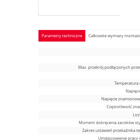
Parametry techniczne
Całkowite wymiary monta
Max. przekrój podłączonych pr
Temperatura 
Napięcie
Napięcie znamionowe
Częstotliwość zn
Lic
Moment dokręcenia zacisków s
Zakres ustawień przekaźnika t
Umiejscowienie pracy 