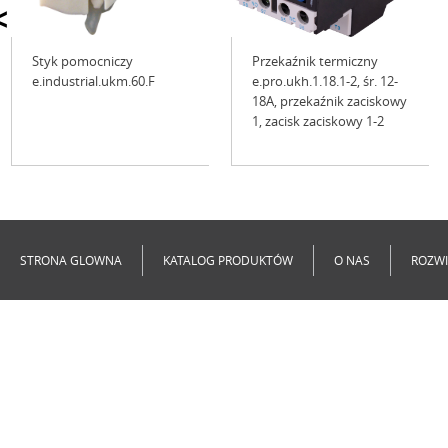
<
Styk pomocniczy
Przekaźnik termiczny
e.industrial.ukm.60.F
e.pro.ukh.1.18.1-2, śr. 12-
18A, przekaźnik zaciskowy
1, zacisk zaciskowy 1-2
Niedostępne
Niedostępne
STRONA GLOWNA
KATALOG PRODUKTÓW
O NAS
ROZWI