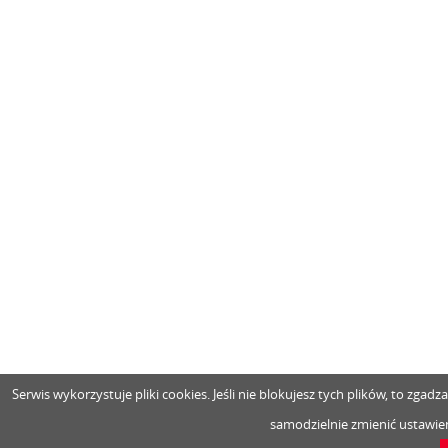
Serwis wykorzystuje pliki cookies. Jeśli nie blokujesz tych plików, to zga
samodzielnie zmienić ustawien