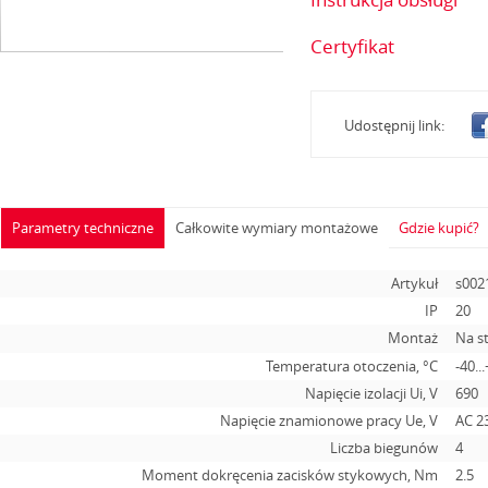
Certyfikat
Udostępnij link:
Parametry techniczne
Całkowite wymiary montażowe
Gdzie kupić?
Artykuł
s002
IP
20
Montaż
Na s
Temperatura otoczenia, °С
-40..
Napięcie izolacji Ui, V
690
Napięcie znamionowe pracy Ue, V
AC 2
Liczba biegunów
4
Moment dokręcenia zacisków stykowych, Nm
2.5