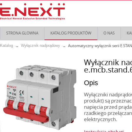
STRONA GLOWNA
KATALOG PRODUKTÓW
O NAS
KA
Automatyczny wyłącznik serii E.STA
Katalog
Wyłącznik nadprądowy
Wyłącznik n
e.mcb.stand.6
Opis
Wyłączniki nadprądow
produkt) są przeznac
napięcia przed prąda
rzadkiego przełączani
elektrycznych.
Instrukcja obsługi