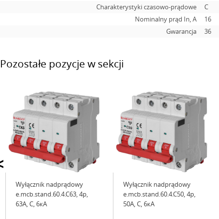
Charakterystyki czasowo-prądowe
C
Nominalny prąd In, А
16
Gwarancja
36
Pozostałe pozycje w sekcji
<
Wyłącznik nadprądowy
Wyłącznik nadprądowy
e.mcb.stand.60.4.C63, 4р,
e.mcb.stand.60.4.C50, 4р,
63А, C, 6кА
50А, C, 6кА