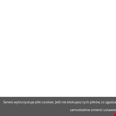
Serwis wykorzystuje pliki cookies. Jeśli nie blokujesz tych plików, to zga
samodzielnie zmienić ustawien