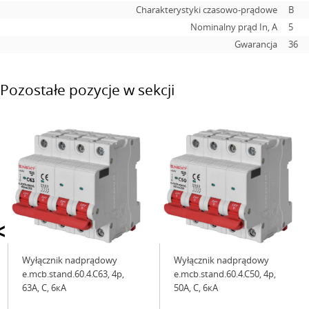
Charakterystyki czasowo-prądowe
B
Nominalny prąd In, А
5
Gwarancja
36
Pozostałe pozycje w sekcji
<
Wyłącznik nadprądowy
Wyłącznik nadprądowy
e.mcb.stand.60.4.C63, 4р,
e.mcb.stand.60.4.C50, 4р,
63А, C, 6кА
50А, C, 6кА