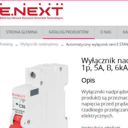
STRONA GLOWNA
KATALOG PRODUKTÓW
O NAS
KA
Automatyczny wyłącznik serii E.STA
Katalog
Wyłącznik nadprądowy
Wyłącznik na
1р, 5А, B, 6kA
Opis
Wyłączniki nadprądow
produkt) są przeznac
napięcia przed prąda
rzadkiego przełączani
elektrycznych.
Instrukcja obsługi