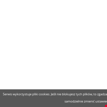
Serwis wykorzystuje pliki cookies. Jeśli nie blokujesz tych plików, to zga
samodzielnie zmienić ustawien