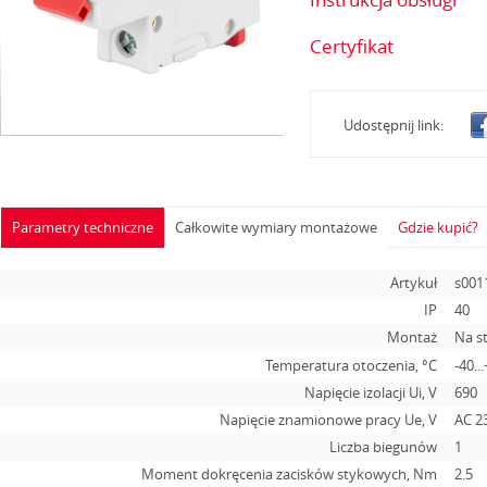
Certyfikat
Udostępnij link:
Parametry techniczne
Całkowite wymiary montażowe
Gdzie kupić?
Artykuł
s001
IP
40
Montaż
Na s
Temperatura otoczenia, °С
-40..
Napięcie izolacji Ui, V
690
Napięcie znamionowe pracy Ue, V
AC 2
Liczba biegunów
1
Moment dokręcenia zacisków stykowych, Nm
2.5