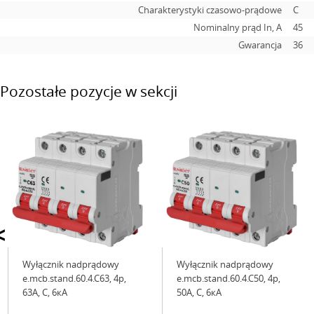
Charakterystyki czasowo-prądowe
C
Nominalny prąd In, А
45
Gwarancja
36
Pozostałe pozycje w sekcji
<
Wyłącznik nadprądowy
Wyłącznik nadprądowy
e.mcb.stand.60.4.C63, 4р,
e.mcb.stand.60.4.C50, 4р,
63А, C, 6кА
50А, C, 6кА