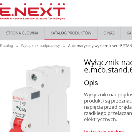
STRONA GLOWNA
KATALOG PRODUKTÓW
O NAS
KA
Automatyczny wyłącznik serii E.STA
Katalog
Wyłącznik nadprądowy
Wyłącznik n
e.mcb.stand.6
Opis
Wyłączniki nadprądow
produkt) są przeznac
napięcia przed prąda
rzadkiego przełączani
elektrycznych.
Instrukcja obsługi