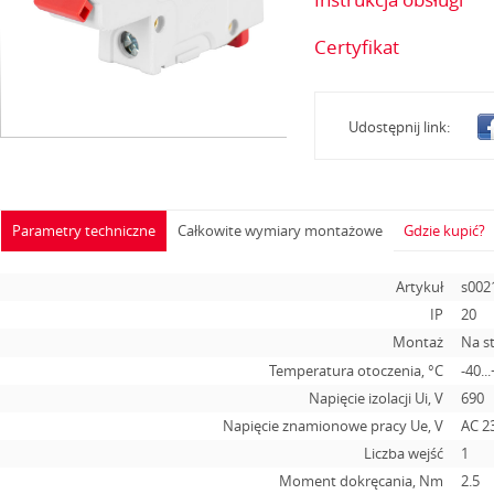
Certyfikat
Udostępnij link:
Parametry techniczne
Całkowite wymiary montażowe
Gdzie kupić?
Artykuł
s002
IP
20
Montaż
Na s
Temperatura otoczenia, °С
-40..
Napięcie izolacji Ui, V
690
Napięcie znamionowe pracy Ue, V
AC 2
Liczba wejść
1
Moment dokręcania, Nm
2.5