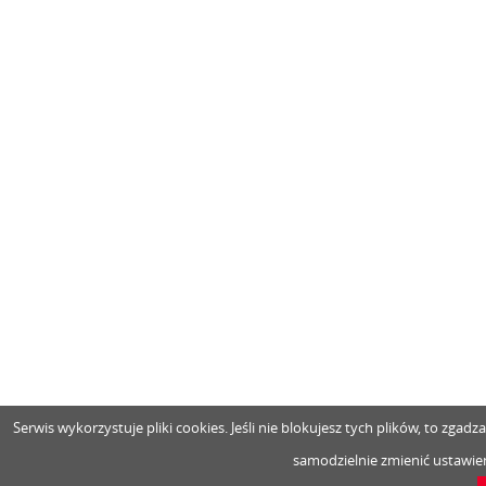
Serwis wykorzystuje pliki cookies. Jeśli nie blokujesz tych plików, to zga
samodzielnie zmienić ustawien