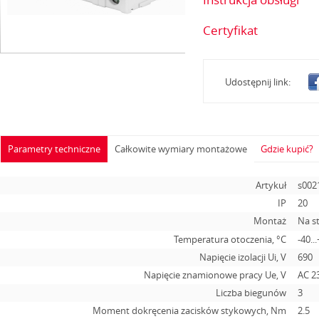
Certyfikat
Udostępnij link:
Parametry techniczne
Całkowite wymiary montażowe
Gdzie kupić?
Artykuł
s002
IP
20
Montaż
Na s
Temperatura otoczenia, °С
-40..
Napięcie izolacji Ui, V
690
Napięcie znamionowe pracy Ue, V
AC 2
Liczba biegunów
3
Moment dokręcenia zacisków stykowych, Nm
2.5