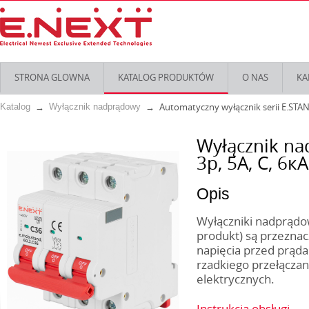
STRONA GLOWNA
KATALOG PRODUKTÓW
O NAS
KA
Automatyczny wyłącznik serii E.STA
Katalog
Wyłącznik nadprądowy
Wyłącznik na
3р, 5А, C, 6кА
Opis
Wyłączniki nadprądow
produkt) są przeznac
napięcia przed prąda
rzadkiego przełączani
elektrycznych.
Instrukcja obsługi