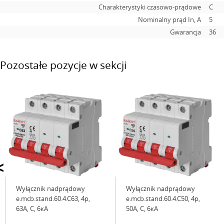
Charakterystyki czasowo-prądowe
C
Nominalny prąd In, А
5
Gwarancja
36
Pozostałe pozycje w sekcji
<
Wyłącznik nadprądowy
Wyłącznik nadprądowy
e.mcb.stand.60.4.C63, 4р,
e.mcb.stand.60.4.C50, 4р,
63А, C, 6кА
50А, C, 6кА