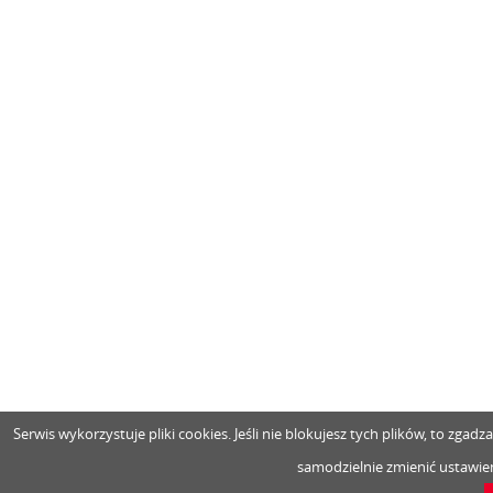
Serwis wykorzystuje pliki cookies. Jeśli nie blokujesz tych plików, to zga
samodzielnie zmienić ustawien