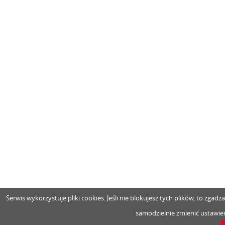
Serwis wykorzystuje pliki cookies. Jeśli nie blokujesz tych plików, to zga
samodzielnie zmienić ustawien