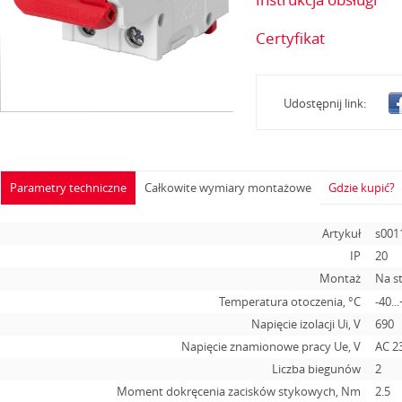
Certyfikat
Udostępnij link:
Parametry techniczne
Całkowite wymiary montażowe
Gdzie kupić?
Artykuł
s001
IP
20
Montaż
Na s
Temperatura otoczenia, °С
-40..
Napięcie izolacji Ui, V
690
Napięcie znamionowe pracy Ue, V
AC 2
Liczba biegunów
2
Moment dokręcenia zacisków stykowych, Nm
2.5