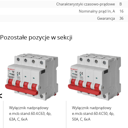
Charakterystyki czasowo-prądowe
B
Nominalny prąd In, А
16
Gwarancja
36
Pozostałe pozycje w sekcji
<
Wyłącznik nadprądowy
Wyłącznik nadprądowy
e.mcb.stand.60.4.C63, 4р,
e.mcb.stand.60.4.C50, 4р,
63А, C, 6кА
50А, C, 6кА