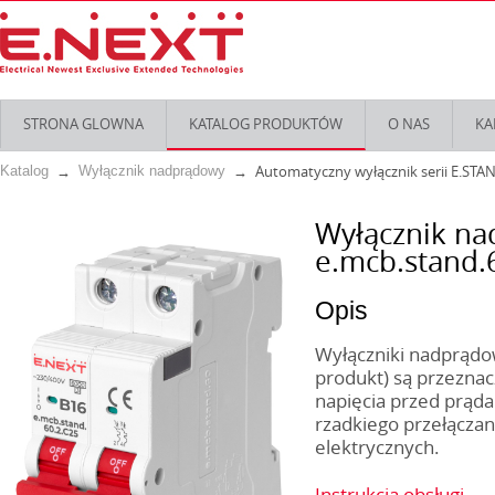
STRONA GLOWNA
KATALOG PRODUKTÓW
O NAS
KA
Automatyczny wyłącznik serii E.STA
Katalog
Wyłącznik nadprądowy
Wyłącznik n
e.mcb.stand.6
Opis
Wyłączniki nadprądow
produkt) są przeznac
napięcia przed prąda
rzadkiego przełączani
elektrycznych.
Instrukcja obsługi