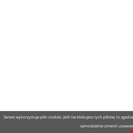
Serwis wykorzystuje pliki cookies. Jeśli nie blokujesz tych plików, to zga
samodzielnie zmienić ustawien