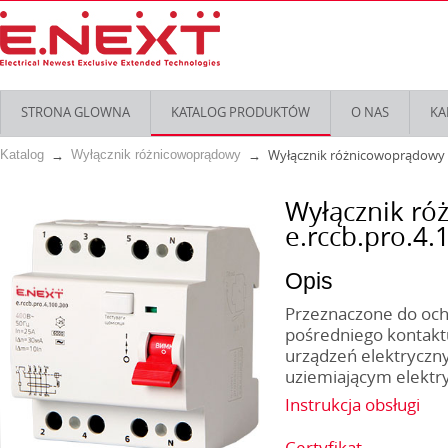
STRONA GLOWNA
KATALOG PRODUKTÓW
O NAS
KA
Wyłącznik różnicowoprądowy s
Katalog
Wyłącznik różnicowoprądowy
Wyłącznik r
e.rccb.pro.4.
Opis
Przeznaczone do och
pośredniego kontakt
urządzeń elektryczn
uziemiającym elektry
Instrukcja obsługi
Certyfikat