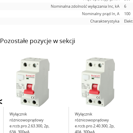
Nominalna zdolność wyłączania Inc, kA
6
Nominalny prąd In, А
100
Charakterystyka
Elek
Pozostałe pozycje w sekcji
<
Wyłącznik
Wyłącznik
różnicowoprądowy
różnicowoprądowy
e.rccb.pro.2.63.300, 2р,
e.rccb.pro.2.40.300, 2р,
63А, 300мА
40А, 300мА