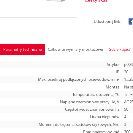
Udostępnij link:
Parametry techniczne
Całkowite wymiary montażowe
Gdzie kupić?
Artykuł
p003
IP
20
Max. przekrój podłączonych przewodów, mm²
1…2
Montaż
Na s
Temperatura otoczenia, °С
-5…+
Napięcie znamionowe pracy Ue, V
АС 2
Częstotliwość znamionowa, Hz
50
Liczba biegunów
4
Moment dokręcenia zacisków stykowych, Nm
3
Prąd operacyjny, mA
300