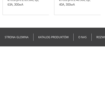
63А, 300мА
40А, 300мА
Niedostępne
Niedostępne
STRONA GLOWNA
KATALOG PRODUKTÓW
O NAS
ROZWI