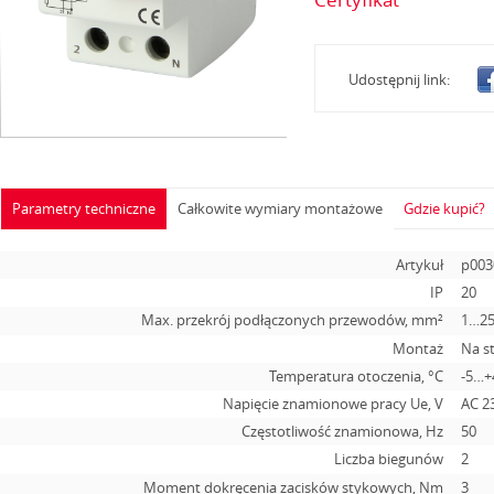
Udostępnij link:
Parametry techniczne
Całkowite wymiary montażowe
Gdzie kupić?
Artykuł
p003
IP
20
Max. przekrój podłączonych przewodów, mm²
1…2
Montaż
Na s
Temperatura otoczenia, °С
-5…+
Napięcie znamionowe pracy Ue, V
АС 2
Częstotliwość znamionowa, Hz
50
Liczba biegunów
2
Moment dokręcenia zacisków stykowych, Nm
3