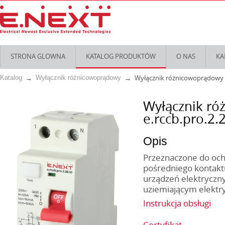
STRONA GLOWNA
KATALOG PRODUKTÓW
O NAS
KA
Wyłącznik różnicowoprądowy s
Katalog
Wyłącznik różnicowoprądowy
Wyłącznik r
e.rccb.pro.2.
Opis
Przeznaczone do och
pośredniego kontakt
urządzeń elektryczn
uziemiającym elektry
Instrukcja obsługi
Certyfikat