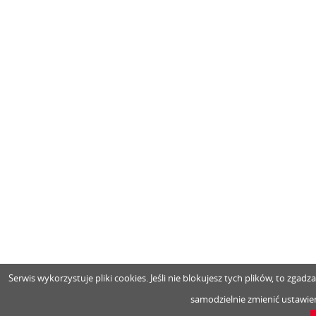
Serwis wykorzystuje pliki cookies. Jeśli nie blokujesz tych plików, to zga
samodzielnie zmienić ustawien