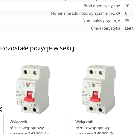
Prąd operacyjny, mA
10
Nominalna zdolność wyłączania Inc, kA
6
Nominalny prąd In, А
25
Charakterystyka
Elek
Pozostałe pozycje w sekcji
<
Wyłącznik
Wyłącznik
różnicowoprądowy
różnicowoprądowy
e.rccb.pro.2.63.300, 2р,
e.rccb.pro.2.40.300, 2р,