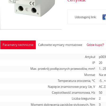
Udostępnij link:
Parametry techniczne
Całkowite wymiary montażowe
Gdzie kupić?
Artykuł
p003
IP
20
Max. przekrój podłączonych przewodów, mm²
1…2
Montaż
Na s
Temperatura otoczenia, °С
-5…+
Napięcie znamionowe pracy Ue, V
АС 2
Częstotliwość znamionowa, Hz
50
Liczba biegunów
2
Moment dokręcenia zacisków stykowych, Nm
3