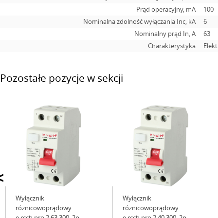
Prąd operacyjny, mA
100
Nominalna zdolność wyłączania Inc, kA
6
Nominalny prąd In, А
63
Charakterystyka
Elek
Pozostałe pozycje w sekcji
<
Wyłącznik
Wyłącznik
różnicowoprądowy
różnicowoprądowy
e.rccb.pro.2.63.300, 2р,
e.rccb.pro.2.40.300, 2р,