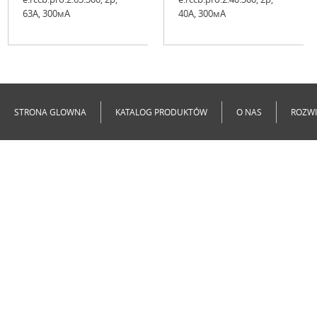
63А, 300мА
40А, 300мА
Niedostępne
Niedostępne
STRONA GLOWNA
KATALOG PRODUKTÓW
O NAS
ROZWI