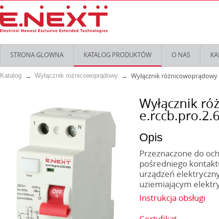
STRONA GLOWNA
KATALOG PRODUKTÓW
O NAS
KA
Wyłącznik różnicowoprądowy s
Katalog
Wyłącznik różnicowoprądowy
Wyłącznik r
e.rccb.pro.2.
Opis
Przeznaczone do och
pośredniego kontakt
urządzeń elektryczn
uziemiającym elektry
Instrukcja obsługi
Certyfikat