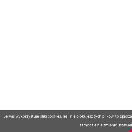
Serwis wykorzystuje pliki cookies. Jeśli nie blokujesz tych plików, to zga
samodzielnie zmienić ustawien