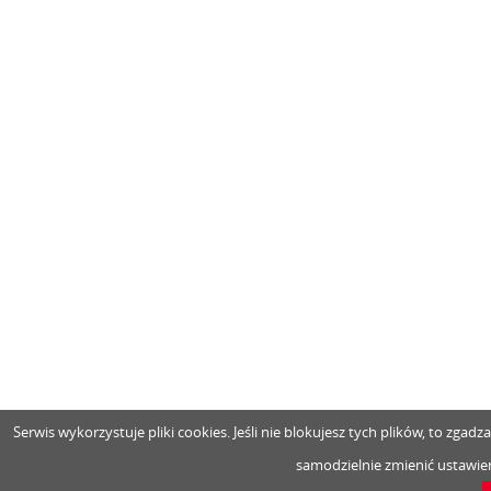
Serwis wykorzystuje pliki cookies. Jeśli nie blokujesz tych plików, to zga
samodzielnie zmienić ustawien