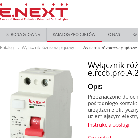
STRONA GLOWNA
KATALOG PRODUKTÓW
O NAS
KA
Wyłącznik różnicowoprądowy s
Katalog
Wyłącznik różnicowoprądowy
Wyłącznik r
e.rccb.pro.A.
Opis
Przeznaczone do och
pośredniego kontakt
urządzeń elektryczn
uziemiającym elektry
Instrukcja obsługi
Certyfikat