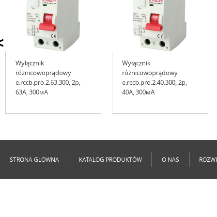
<
Wyłącznik
Wyłącznik
różnicowoprądowy
różnicowoprądowy
e.rccb.pro.2.63.300, 2р,
e.rccb.pro.2.40.300, 2р,
63А, 300мА
40А, 300мА
Niedostępne
Niedostępne
STRONA GLOWNA
KATALOG PRODUKTÓW
O NAS
ROZWI