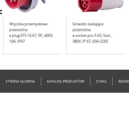
<
Wtyczka przemysłowa
Gniazdo zasilające
przenośna
przenośne
e.plug.015.16.67, 5P., 400V,
e.socket.pro.5.63, 5szt.,
16А, IP67
380V, IP 67, 63A (235)
Niedostępne
Niedostępne
STRONA GLOWNA
KATALOG PRODUKTÓW
O NAS
ROZWI