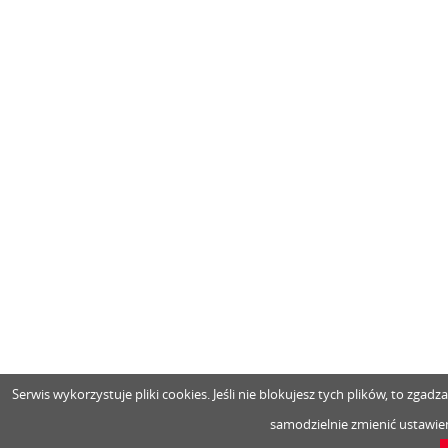
Serwis wykorzystuje pliki cookies. Jeśli nie blokujesz tych plików, to zga
samodzielnie zmienić ustawien