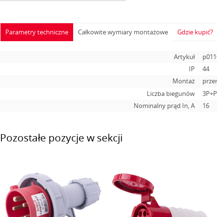
Parametry techniczne
Całkowite wymiary montażowe
Gdzie kupić?
Artykuł
p011
IP
44
Montaż
prze
Liczba biegunów
3P+P
Nominalny prąd In, А
16
Pozostałe pozycje w sekcji