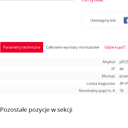
Udostępnij link:
Parametry techniczne
Całkowite wymiary montażowe
Gdzie kupić?
Artykuł
p012
IP
44
Montaż
prze
Liczba biegunów
3P+
Nominalny prąd In, А
16
Pozostałe pozycje w sekcji