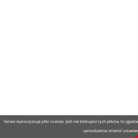
Serwis wykorzystuje pliki cookies. Jeśli nie blokujesz tych plików, to zga
samodzielnie zmienić ustawien