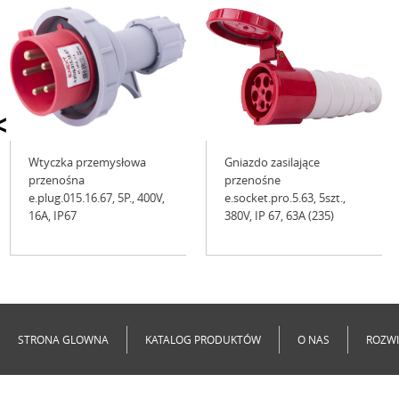
<
Wtyczka przemysłowa
Gniazdo zasilające
przenośna
przenośne
e.plug.015.16.67, 5P., 400V,
e.socket.pro.5.63, 5szt.,
16А, IP67
380V, IP 67, 63A (235)
Niedostępne
Niedostępne
STRONA GLOWNA
KATALOG PRODUKTÓW
O NAS
ROZWI