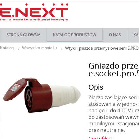
STRONA GLOWNA
KATALOG PRODUKTÓW
O NAS
KA
Wtyki i gniazda przemysłowe serii E.PRO
Katalog
Wszystko montażu
Gniazdo prze
e.socket.pro.
Opis
Złącza zasilające ser
stosowania w jedno- 
napięciu do 400 V i c
do zastosowań wewnę
mobilnymi i stacjona
oraz neutralne.
Certyfikat