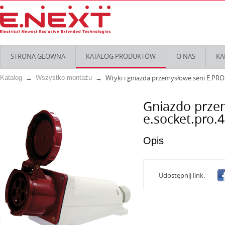
STRONA GLOWNA
KATALOG PRODUKTÓW
O NAS
KA
Wtyki i gniazda przemysłowe serii E.PRO
Katalog
Wszystko montażu
Gniazdo przem
e.socket.pro.4
Opis
Udostępnij link: