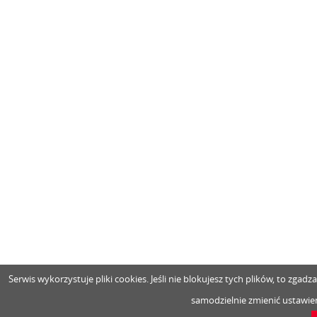
Serwis wykorzystuje pliki cookies. Jeśli nie blokujesz tych plików, to zga
samodzielnie zmienić ustawien