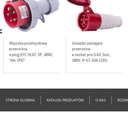
<
Wtyczka przemysłowa
Gniazdo zasilające
przenośna
przenośne
e.plug.015.16.67, 5P., 400V,
e.socket.pro.5.63, 5szt.,
16А, IP67
380V, IP 67, 63A (235)
Niedostępne
Niedostępne
STRONA GLOWNA
KATALOG PRODUKTÓW
O NAS
ROZWI