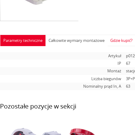
Parametry techniczne
Całkowite wymiary montażowe
Gdzie kupić?
Artykuł
p012
IP
67
Montaż
stac
Liczba biegunów
3P+P
Nominalny prąd In, А
63
Pozostałe pozycje w sekcji