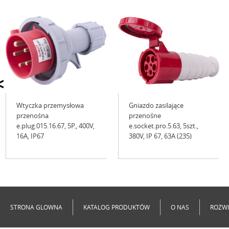
<
Wtyczka przemysłowa
Gniazdo zasilające
przenośna
przenośne
e.plug.015.16.67, 5P., 400V,
e.socket.pro.5.63, 5szt.,
16А, IP67
380V, IP 67, 63A (235)
Niedostępne
Niedostępne
STRONA GLOWNA
KATALOG PRODUKTÓW
O NAS
ROZWI