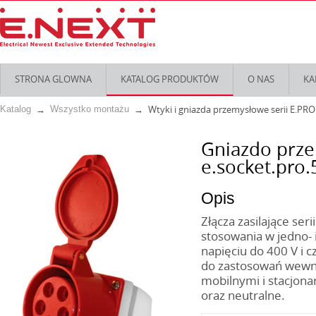
STRONA GLOWNA
KATALOG PRODUKTÓW
O NAS
KA
Wtyki i gniazda przemysłowe serii E.PRO
Katalog
Wszystko montażu
Gniazdo prze
e.socket.pro.
Opis
Złącza zasilające ser
stosowania w jedno- 
napięciu do 400 V i c
do zastosowań wewnę
mobilnymi i stacjona
oraz neutralne.