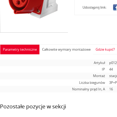
Udostępnij link:
Parametry techniczne
Całkowite wymiary montażowe
Gdzie kupić?
Artykuł
p012
IP
44
Montaż
stac
Liczba biegunów
3P+
Nominalny prąd In, А
16
Pozostałe pozycje w sekcji