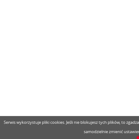
Serwis wykorzystuje pliki cookies. Jeśli nie blokujesz tych plików, to zga
samodzielnie zmienić ustawien