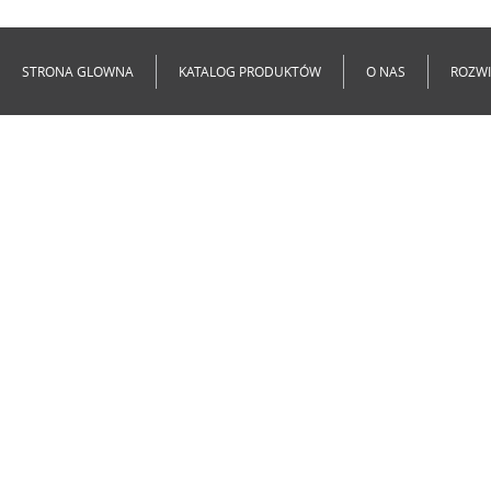
Niedostępne
Niedostępne
STRONA GLOWNA
KATALOG PRODUKTÓW
O NAS
ROZWI