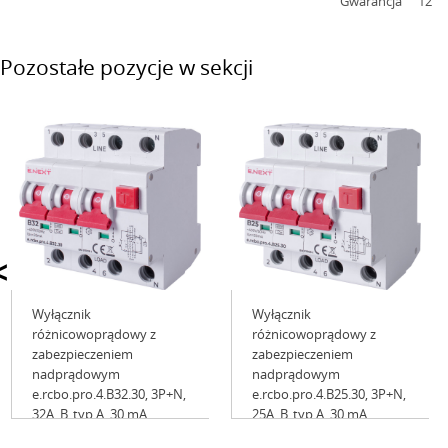
Gwarancja
12
Pozostałe pozycje w sekcji
<
Wyłącznik
Wyłącznik
różnicowoprądowy z
różnicowoprądowy z
zabezpieczeniem
zabezpieczeniem
nadprądowym
nadprądowym
e.rcbo.pro.4.B32.30, 3P+N,
e.rcbo.pro.4.B25.30, 3P+N,
32А, B, typ A, 30 mA
25А, B, typ A, 30 mA