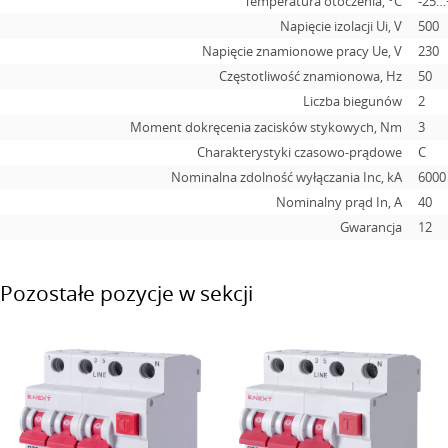
Temperatura otoczenia, °С
-25…
Napięcie izolacji Ui, V
500
Napięcie znamionowe pracy Ue, V
230
Częstotliwość znamionowa, Hz
50
Liczba biegunów
2
Moment dokręcenia zacisków stykowych, Nm
3
Charakterystyki czasowo-prądowe
C
Nominalna zdolność wyłączania Inc, kA
6000
Nominalny prąd In, А
40
Gwarancja
12
Pozostałe pozycje w sekcji