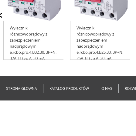
<
Wyłącznik
Wyłącznik
różnicowoprądowy z
różnicowoprądowy z
zabezpieczeniem
zabezpieczeniem
nadprądowym
nadprądowym
e.rcbo.pro.4.B32.30, 3P+N,
e.rcbo.pro.4.B25.30, 3P+N,
32А, B, typ A, 30 mA
25А, B, typ A, 30 mA
Niedostępne
Niedostępne
STRONA GLOWNA
KATALOG PRODUKTÓW
O NAS
ROZWI