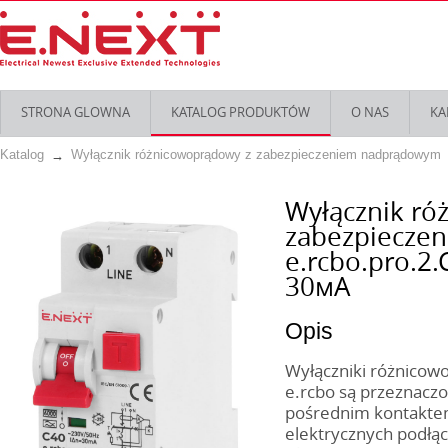
STRONA GLOWNA
KATALOG PRODUKTÓW
O NAS
KA
Katalog
Wyłącznik różnicowoprądowy z zabezpieczeniem nadprądowym
Wyłącznik ró
zabezpiecze
e.rcbo.pro.2.
30мА
Opis
Wyłączniki różnico
e.rcbo są przeznacz
pośrednim kontakte
elektrycznych podłąc