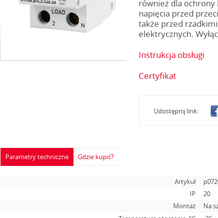
również dla ochrony
napięcia przed przec
także przed rzadkim
elektrycznych. Wyłąc
Instrukcja obsługi
Certyfikat
Udostępnij link:
Parametry techniczne
Gdzie kupić?
Artykuł
p072
IP
20
Montaż
Na s