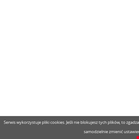
Serwis wykorzystuje pliki cookies. Jeśli nie blokujesz tych plików, to zga
samodzielnie zmienić ustawien