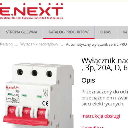
STRONA GLOWNA
KATALOG PRODUKTÓW
O NAS
KA
Automatyczny wyłącznik serii E.PRO
Katalog
Wyłącznik nadprądowy
Wyłącznik na
, 3р, 20А, D, 
Opis
Przeznaczony do ochr
przeciążeniem i zwar
sieci elektrycznych.
Instrukcja obsługi