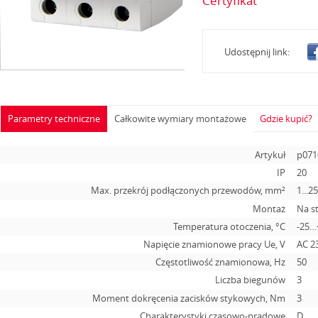
Certyfikat
Udostępnij link:
Parametry techniczne
Całkowite wymiary montażowe
Gdzie kupić?
Artykuł
p071
IP
20
Max. przekrój podłączonych przewodów, mm²
1...2
Montaż
Na s
Temperatura otoczenia, °С
-25…
Napięcie znamionowe pracy Ue, V
АС 2
Częstotliwość znamionowa, Hz
50
Liczba biegunów
3
Moment dokręcenia zacisków stykowych, Nm
3
Charakterystyki czasowo-prądowe
D