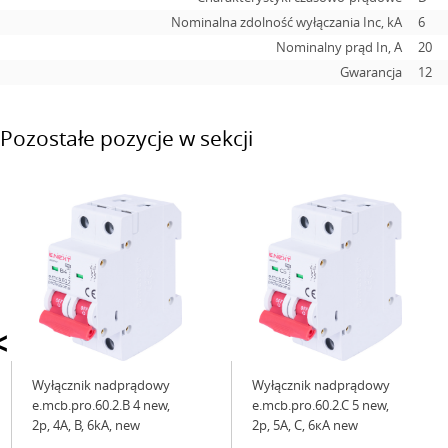
Nominalna zdolność wyłączania Inc, kA
6
Nominalny prąd In, А
20
Gwarancja
12
Pozostałe pozycje w sekcji
<
Wyłącznik nadprądowy
Wyłącznik nadprądowy
e.mcb.pro.60.2.B 4 new,
e.mcb.pro.60.2.C 5 new,
2р, 4А, В, 6kА, new
2р, 5А, C, 6кА new