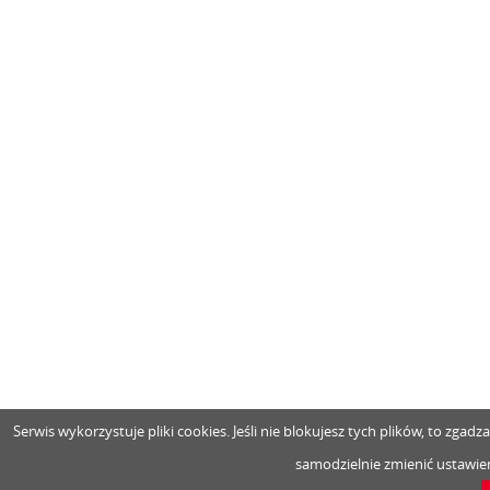
Serwis wykorzystuje pliki cookies. Jeśli nie blokujesz tych plików, to zga
samodzielnie zmienić ustawien