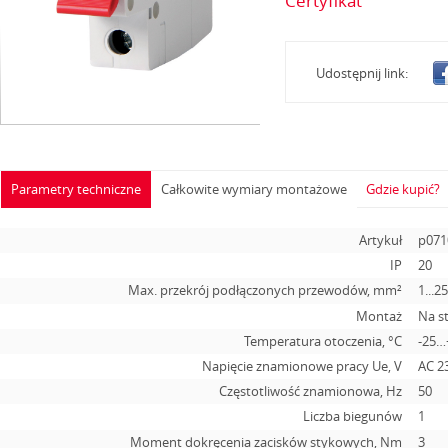
Certyfikat
Udostępnij link:
Parametry techniczne
Całkowite wymiary montażowe
Gdzie kupić?
Artykuł
p071
IP
20
Max. przekrój podłączonych przewodów, mm²
1...2
Montaż
Na s
Temperatura otoczenia, °С
-25…
Napięcie znamionowe pracy Ue, V
АС 2
Częstotliwość znamionowa, Hz
50
Liczba biegunów
1
Moment dokręcenia zacisków stykowych, Nm
3