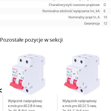
Charakterystyki czasowo-prądowe
D
Nominalna zdolność wyłączania Inc, kA
6
Nominalny prąd In, А
10
Gwarancja
12
Pozostałe pozycje w sekcji
<
Wyłącznik nadprądowy
Wyłącznik nadprądowy
e.mcb.pro.60.2.B 4 new,
e.mcb.pro.60.2.C 5 new,
2р, 4А, В, 6kА, new
2р, 5А, C, 6кА new