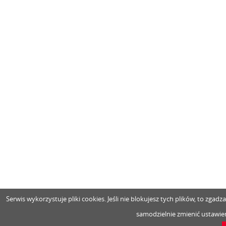
Serwis wykorzystuje pliki cookies. Jeśli nie blokujesz tych plików, to zga
samodzielnie zmienić ustawien