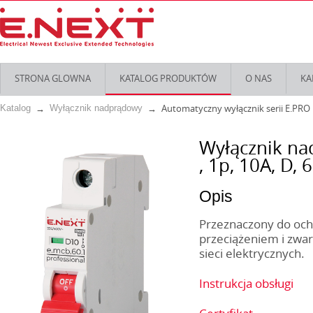
STRONA GLOWNA
KATALOG PRODUKTÓW
O NAS
KA
Automatyczny wyłącznik serii E.PRO
Katalog
Wyłącznik nadprądowy
Wyłącznik na
, 1р, 10А, D, 
Opis
Przeznaczony do ochr
przeciążeniem i zwar
sieci elektrycznych.
Instrukcja obsługi