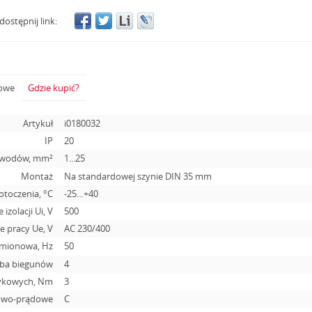
dostępnij link:
żowe
Gdzie kupić?
Artykuł
i0180032
IP
20
zewodów, mm²
1...25
Montaż
Na standardowej szynie DIN 35 mm
otoczenia, °С
-25…+40
 izolacji Ui, V
500
 pracy Ue, V
АС 230/400
amionowa, Hz
50
zba biegunów
4
tykowych, Nm
3
sowo-prądowe
C