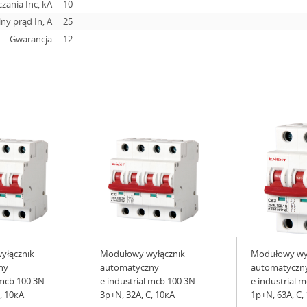
zania Inc, kA
10
ny prąd In, А
25
Gwarancja
12
yłącznik
Modułowy wyłącznik
Modułowy wy
ny
automatyczny
automatyczn
.mcb.100.3N.C40,
e.industrial.mcb.100.3N.C32,
e.industrial.
, 10кА
3р+N, 32А, C, 10кА
1р+N, 63А, C,