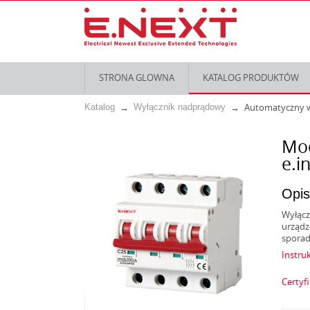
STRONA GLOWNA
KATALOG PRODUKTÓW
Automatyczny w
Katalog
Wyłącznik nadprądowy
Mod
e.i
Opis
Wyłącz
urządz
sporad
Instruk
Certyf