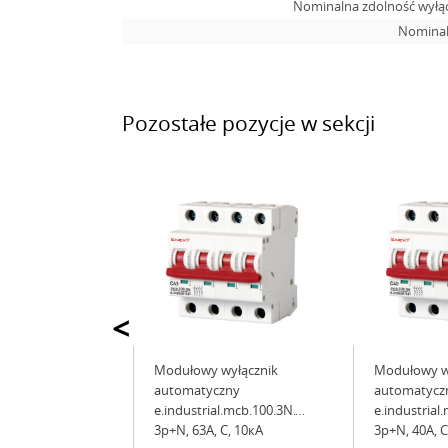
Nominalna zdolność wyłąc
Nominal
Pozostałe pozycje w sekcji
<
Modułowy wyłącznik
Modułowy w
automatyczny
automatycz
e.industrial.mcb.100.3N.C63,
e.industrial
3р+N, 63А, C, 10кА
3р+N, 40А, C