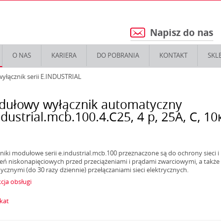
Napisz do nas
5
O NAS
KARIERA
DO POBRANIA
KONTAKT
SKL
yłącznik serii E.INDUSTRIAL
ułowy wyłącznik automatyczny
ndustrial.mcb.100.4.C25, 4 р, 25А, C, 10
niki modułowe serii e.industrial.mcb.100 przeznaczone są do ochrony sieci i
eń niskonapięciowych przed przeciążeniami i prądami zwarciowymi, a także
ycznymi (do 30 razy dziennie) przełączaniami sieci elektrycznych.
cja obsługi
ikat