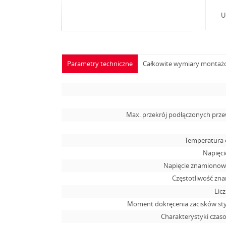
U
Parametry techniczne
Całkowite wymiary monta
Max. przekrój podłączonych pr
Temperatura 
Napięcie
Napięcie znamionowe
Częstotliwość zn
Lic
Moment dokręcenia zacisków s
Charakterystyki cza