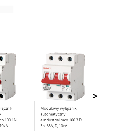
>
łącznik
Modułowy wyłącznik
y
automatyczny
mcb.100.1N.C63,
e.industrial.mcb.100.3.D.63,
 10кА
3р, 63А, D, 10кА