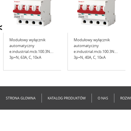
<
Modułowy wyłącznik
Modułowy wyłącznik
automatyczny
automatyczny
e.industrial.mcb.100.3N.C63,
e.industrial.mcb.100.3N.C40,
3р+N, 63А, C, 10кА
3р+N, 40А, C, 10кА
Niedostępne
Niedostępne
STRONA GLOWNA
KATALOG PRODUKTÓW
O NAS
ROZWI