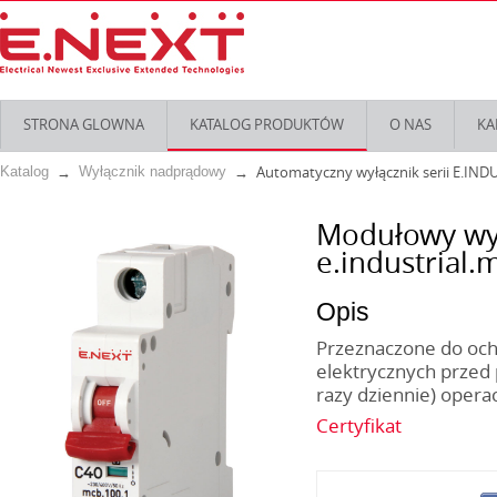
STRONA GLOWNA
KATALOG PRODUKTÓW
O NAS
KA
Automatyczny wyłącznik serii E.IND
Katalog
Wyłącznik nadprądowy
Modułowy wy
e.industrial.
Opis
Przeznaczone do ochr
elektrycznych przed 
razy dziennie) opera
Certyfikat