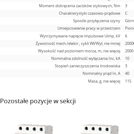
Moment dokręcenia zacisków stykowych, Nm
3
Charakterystyki czasowo-prądowe
C
Sposób przyłączenia szyny
Górn
Umiejscowienie pracy w przestrzeni
Pion
Wytrzymywane napięcie impulsowe Uimp, kV
6
Żywotność mech./elektr., cykli Wł/Wył, nie mniej
2000
Wysokość nad poziomem morza, m, nie więcej
2000
Nominalna zdolność wyłączania Inc, kA
10
Stopień zanieczyszczenia środowiska
3
Nominalny prąd In, А
40
Masa, g, nie więcej
115
Pozostałe pozycje w sekcji