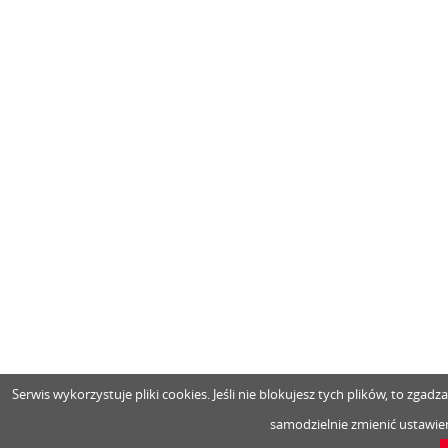
Serwis wykorzystuje pliki cookies. Jeśli nie blokujesz tych plików, to zga
samodzielnie zmienić ustawien