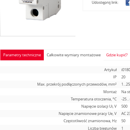
Udostępnij link:
Parametry techniczne
Całkowite wymiary montażowe
Gdzie kupić?
Artykuł
i018
IP
20
Max. przekrój podłączonych przewodów, mm²
1...2
Montaż
Na s
Temperatura otoczenia, °С
-25…
Napięcie izolacji Ui, V
500
Napięcie znamionowe pracy Ue, V
АС 2
Częstotliwość znamionowa, Hz
50
Liczba biegunów
1