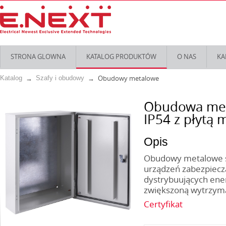
STRONA GLOWNA
KATALOG PRODUKTÓW
O NAS
KA
Obudowy metalowe
Katalog
Szafy i obudowy
Obudowa met
IP54 z płytą
Opis
Obudowy metalowe se
urządzeń zabezpiecza
dystrybuujących ener
zwiększoną wytrzyma
Certyfikat