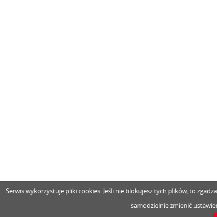
Serwis wykorzystuje pliki cookies. Jeśli nie blokujesz tych plików, to zga
samodzielnie zmienić ustawien