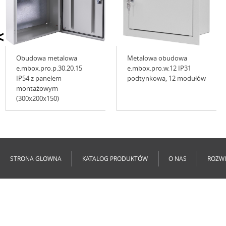
<
Obudowa metalowa
Metalowa obudowa
e.mbox.pro.p.30.20.15
e.mbox.pro.w.12 IP31
IP54 z panelem
podtynkowa, 12 modułów
montażowym
(300x200x150)
Niedostępne
Niedostępne
STRONA GLOWNA
KATALOG PRODUKTÓW
O NAS
ROZWI