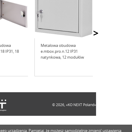
>
udowa
Metalowa obudowa
18 IP31, 18
e.mbox.pro.n.12 IP31
natynkowa, 12 modułów
© 2026, «KO NEXT Poland»
innego urządzenia. Pamiętaj, że możesz samodzielnie zmienić ustawienia