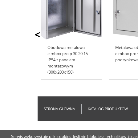
<
Obudowa metalowa
Metalowa 
e.mbox.pro.p.30.20.15
e.mbox.pro.
IP54 z panelem
podtynkowa
montażowym
(300x200x150)
STRONA GLOWNA
KATALOG PRODUKTÓW
Serwis wykorzystuje pliki cookies. Jeśli nie blokujesz tych plików, t