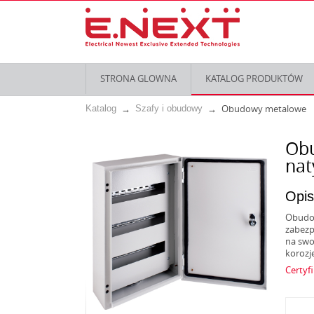
STRONA GLOWNA
KATALOG PRODUKTÓW
Obudowy metalowe
Katalog
Szafy i obudowy
Obu
nat
Opis
Obudow
zabezp
na swo
korozj
Certyf