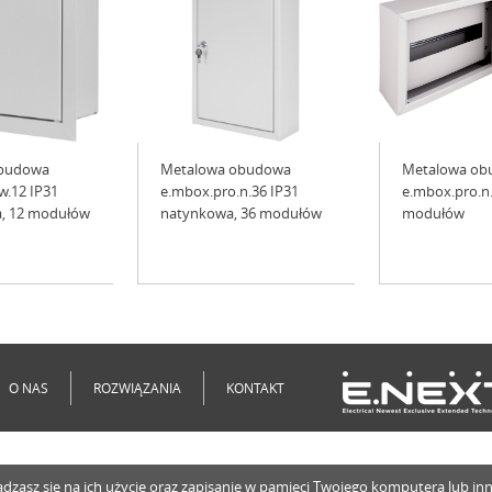
obudowa
Metalowa obudowa
Metalowa ob
w.12 IP31
e.mbox.pro.n.36 IP31
e.mbox.pro.n.
, 12 modułów
natynkowa, 36 modułów
modułów
O NAS
ROZWIĄZANIA
KONTAKT
o zgadzasz się na ich użycie oraz zapisanie w pamięci Twojego komputera lub 