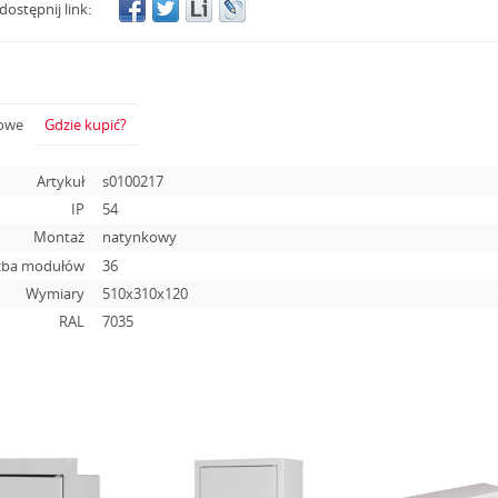
dostępnij link:
żowe
Gdzie kupić?
Artykuł
s0100217
IP
54
Montaż
natynkowy
zba modułów
36
Wymiary
510х310х120
RAL
7035