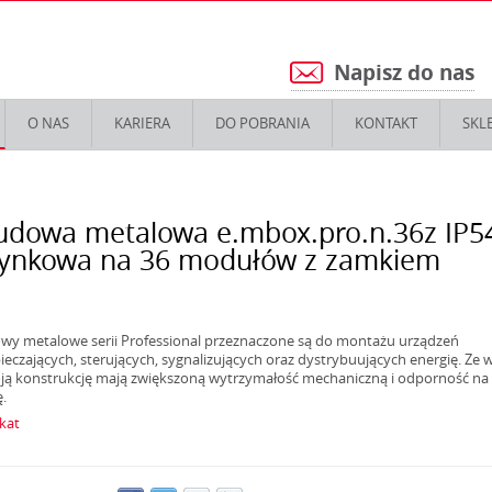
Napisz do nas
5
O NAS
KARIERA
DO POBRANIA
KONTAKT
SKL
dowa metalowa e.mbox.pro.n.36z IP5
ynkowa na 36 modułów z zamkiem
y metalowe serii Professional przeznaczone są do montażu urządzeń
ieczających, sterujących, sygnalizujących oraz dystrybuujących energię. Ze 
ją konstrukcję mają zwiększoną wytrzymałość mechaniczną i odporność na
ę.
ikat