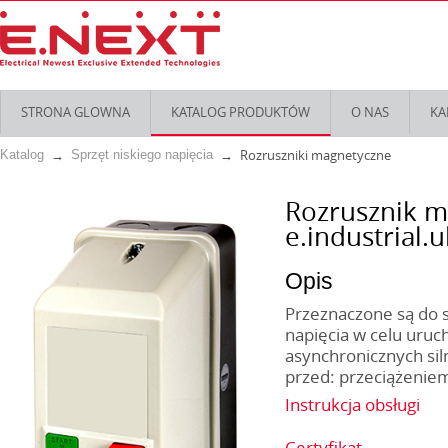
STRONA GLOWNA
KATALOG PRODUKTÓW
O NAS
KA
Rozruszniki magnetyczne
Katalog
Sprzęt niskiego napięcia
Rozrusznik m
e.industrial
Opis
Przeznaczone są do 
napięcia w celu uruc
asynchronicznych si
przed: przeciążeniem
Instrukcja obsługi
Certyfikat