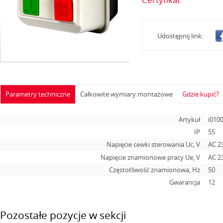
Udostępnij link:
Parametry techniczne
Całkowite wymiary montażowe
Gdzie kupić?
Artykuł
i010
IP
55
Napięcie cewki sterowania Uc, V
AC 2
Napięcie znamionowe pracy Ue, V
AC 2
Częstotliwość znamionowa, Hz
50
Gwarancja
12
Pozostałe pozycje w sekcji