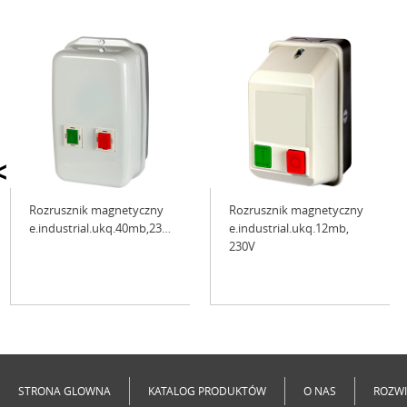
<
Rozrusznik magnetyczny
Rozrusznik magnetyczny
e.industrial.ukq.40mb,230V
e.industrial.ukq.12mb,
230V
Niedostępne
Niedostępne
STRONA GLOWNA
KATALOG PRODUKTÓW
O NAS
ROZWI