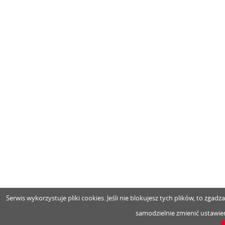
Serwis wykorzystuje pliki cookies. Jeśli nie blokujesz tych plików, to zga
samodzielnie zmienić ustawien