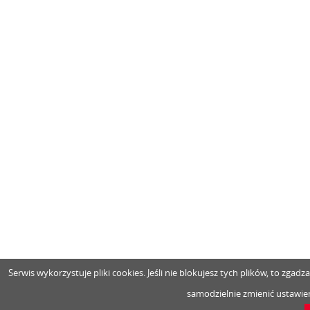
Serwis wykorzystuje pliki cookies. Jeśli nie blokujesz tych plików, to zga
samodzielnie zmienić ustawien