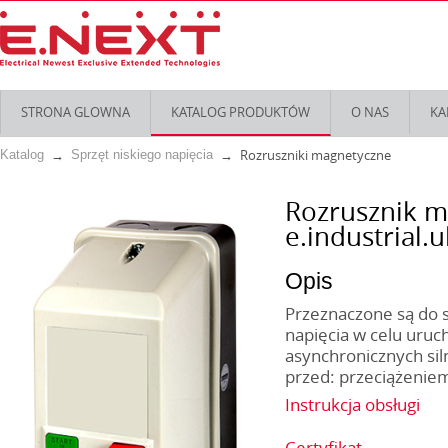
STRONA GLOWNA
KATALOG PRODUKTÓW
O NAS
KA
Rozruszniki magnetyczne
Katalog
Sprzęt niskiego napięcia
Rozrusznik m
e.industrial
Opis
Przeznaczone są do 
napięcia w celu uruc
asynchronicznych si
przed: przeciążeniem
Instrukcja obsługi
Certyfikat