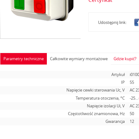
Udostępnij link:
Parametry techniczne
Całkowite wymiary montażowe
Gdzie kupić?
Artykuł
i010
IP
55
Napięcie cewki sterowania Uc, V
AC 2
Temperatura otoczenia, °С
-25…
Napięcie izolacji Ui, V
AC 2
Częstotliwość znamionowa, Hz
50
Gwarancja
12