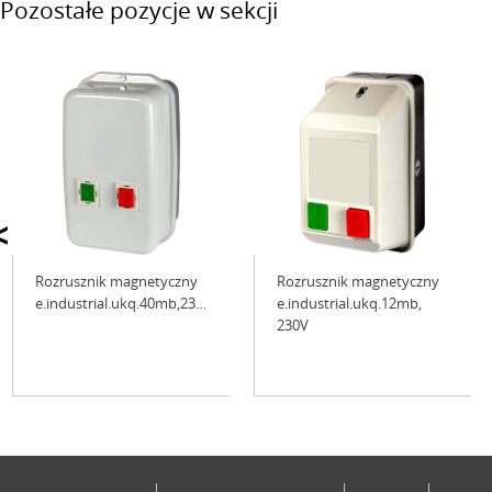
Pozostałe pozycje w sekcji
<
Rozrusznik magnetyczny
Rozrusznik magnetyczny
e.industrial.ukq.40mb,230V
e.industrial.ukq.12mb,
230V
Niedostępne
Niedostępne