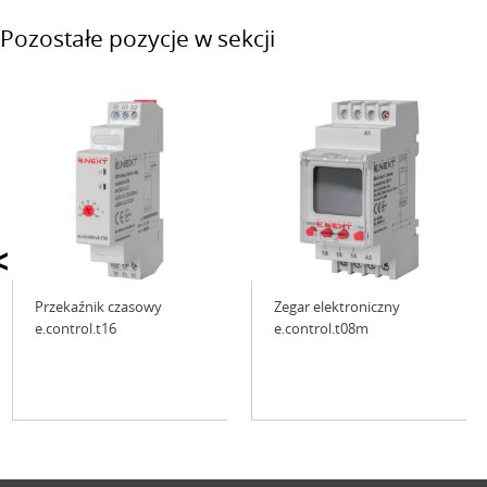
Pozostałe pozycje w sekcji
<
Przekaźnik czasowy
Zegar elektroniczny
e.control.t16
e.control.t08m
Niedostępne
Niedostępne