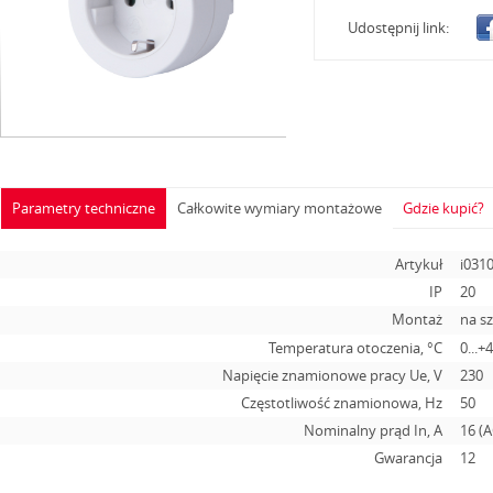
Udostępnij link:
Parametry techniczne
Całkowite wymiary montażowe
Gdzie kupić?
Artykuł
i031
IP
20
Montaż
na s
Temperatura otoczenia, °С
0...+
Napięcie znamionowe pracy Ue, V
230
Częstotliwość znamionowa, Hz
50
Nominalny prąd In, А
16 (A
Gwarancja
12