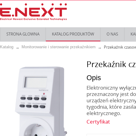
STRONA GLOWNA
KATALOG PRODUKTÓW
O NAS
KA
Przekaźnik czaso
Katalog
Monitorowanie i sterowanie przekaźnikiem
Przekaźnik cz
Opis
Elektroniczny wyłącz
przeznaczony jest do
urządzeń elektryczn
tygodnia, które zasi
elektrycznego.
Certyfikat