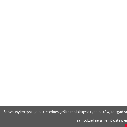
Serwis wykorzystuje pliki cookies. Jeśli nie blokujesz tych plików, to zga
samodzielnie zmienić ustawien