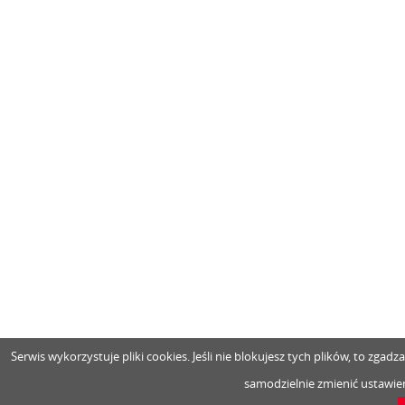
Serwis wykorzystuje pliki cookies. Jeśli nie blokujesz tych plików, to zga
samodzielnie zmienić ustawien