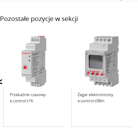
Pozostałe pozycje w sekcji
<
Przekaźnik czasowy
Zegar elektroniczny
e.control.t16
e.control.t08m
Niedostępne
Niedostępne