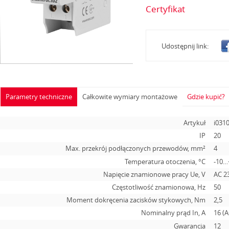
Certyfikat
Udostępnij link:
Parametry techniczne
Całkowite wymiary montażowe
Gdzie kupić?
Artykuł
i031
IP
20
Max. przekrój podłączonych przewodów, mm²
4
Temperatura otoczenia, °С
-10…
Napięcie znamionowe pracy Ue, V
АС 2
Częstotliwość znamionowa, Hz
50
Moment dokręcenia zacisków stykowych, Nm
2,5
Nominalny prąd In, А
16 (A
Gwarancja
12