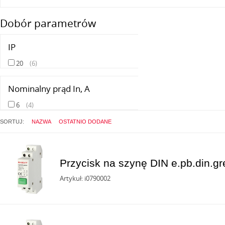
Dobór parametrów
IP
20
(
6
)
Nominalny prąd In, А
6
(
4
)
SORTUJ:
NAZWA
OSTATNIO DODANE
Przycisk na szynę DIN e.pb.din.gr
Artykuł: i0790002