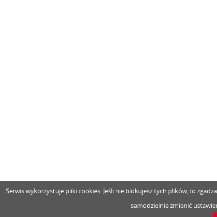
Serwis wykorzystuje pliki cookies. Jeśli nie blokujesz tych plików, to zga
samodzielnie zmienić ustawien