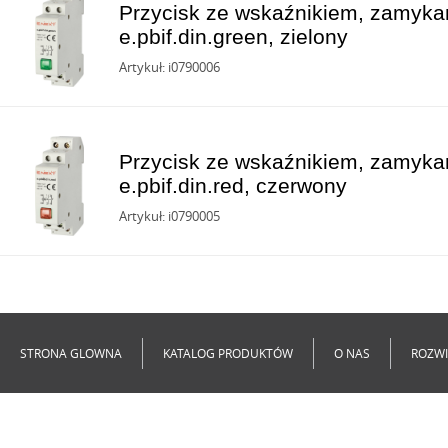
Przycisk ze wskaźnikiem, zamyka
e.pbif.din.green, zielony
Artykuł: i0790006
Przycisk ze wskaźnikiem, zamyka
e.pbif.din.red, czerwony
Artykuł: i0790005
STRONA GLOWNA
KATALOG PRODUKTÓW
O NAS
ROZWI