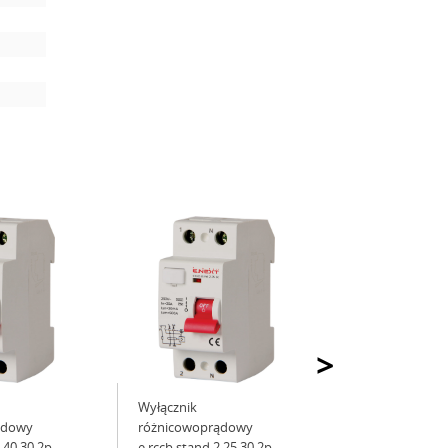
>
Wyłącznik
ądowy
różnicowoprądowy
.40.30 2р,
e.rccb.stand.2.25.30 2р,