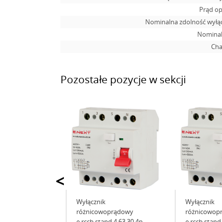
Prąd op
Nominalna zdolność wyłąc
Nominal
Cha
Pozostałe pozycje w sekcji
<
Wyłącznik
Wyłącznik
różnicowoprądowy
różnicowop
e.rccb.stand.4.63.30 4р,
e.rccb.stand