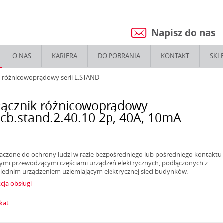
Napisz do nas
5
O NAS
KARIERA
DO POBRANIA
KONTAKT
SKL
 różnicowoprądowy serii E.STAND
ącznik różnicowoprądowy
ccb.stand.2.40.10 2р, 40А, 10mA
aczone do ochrony ludzi w razie bezpośredniego lub pośredniego kontaktu 
ymi przewodzącymi częściami urządzeń elektrycznych, podłączonych z
ednim urządzeniem uziemiającym elektrycznej sieci budynków.
cja obsługi
ikat