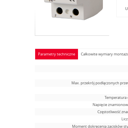
U
Parametry techniczne
Całkowite wymiary monta
Max. przekrój podłączonych pr
Temperatura 
Napięcie znamionowe
Częstotliwość zn
Lic
Moment dokręcenia zacisków s