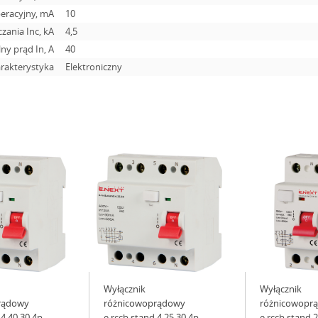
eracyjny, mA
10
zania Inc, kA
4,5
ny prąd In, А
40
rakterystyka
Elektroniczny
Wyłącznik
Wyłącznik
rądowy
różnicowoprądowy
różnicowopr
.4.40.30 4р,
e.rccb.stand.4.25.30 4р,
e.rccb.stand.2