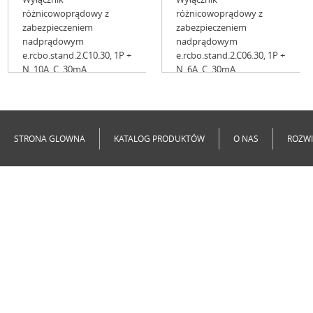
różnicowoprądowy z
różnicowoprądowy z
zabezpieczeniem
zabezpieczeniem
nadprądowym
nadprądowym
e.rcbo.stand.2.C10.30, 1P +
e.rcbo.stand.2.C06.30, 1P +
N, 10A, C, 30mA
N, 6A, C, 30mA
Niedostępne
Niedostępne
STRONA GLOWNA
KATALOG PRODUKTÓW
O NAS
ROZWI