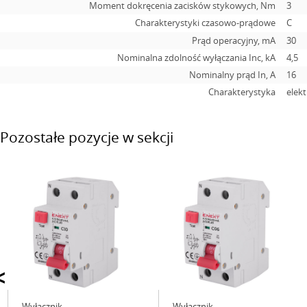
Moment dokręcenia zacisków stykowych, Nm
3
Charakterystyki czasowo-prądowe
C
Prąd operacyjny, mA
30
Nominalna zdolność wyłączania Inc, kA
4,5
Nominalny prąd In, А
16
Charakterystyka
elek
Pozostałe pozycje w sekcji
<
Wyłącznik
Wyłącznik