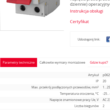
dziennie) operacyjny
Instrukcja obsługi
Certyfikat
Udostępnij link:
Parametry techniczne
Całkowite wymiary montażowe
Gdzie kupić?
Artykuł
p062
IP
20
Max. przekrój podłączonych przewodów, mm²
1…2
Temperatura otoczenia, °С
-25…
Napięcie znamionowe pracy Ue, V
АС 2
Liczba biegunów
2