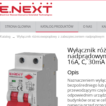
STRONA GLOWNA
KATALOG PRODUKTÓW
O NAS
KA
Katalog
Wyłącznik różnicowoprądowy z zabezpieczeniem nadprądowym
Wyłącznik ró
nadprądowym 
16А, C, 30mА
Opis
Naznaczeniem wyłączn
bezpośredniego lub 
przewodzącymi częśc
odpowiednim urządze
budynków oraz w celu
napięcia przed przec