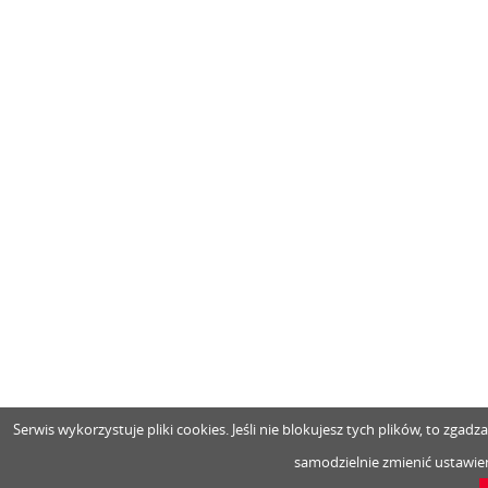
Serwis wykorzystuje pliki cookies. Jeśli nie blokujesz tych plików, to zga
samodzielnie zmienić ustawien