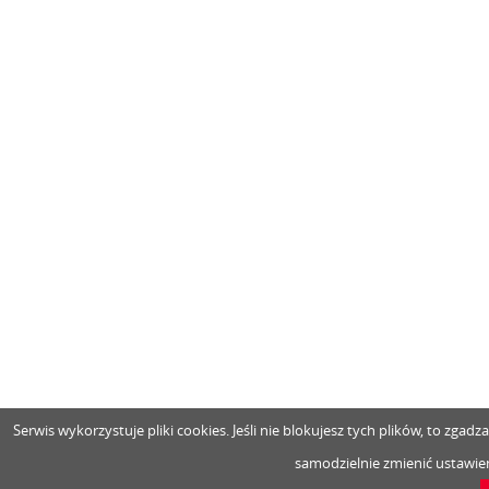
Serwis wykorzystuje pliki cookies. Jeśli nie blokujesz tych plików, to zga
samodzielnie zmienić ustawien