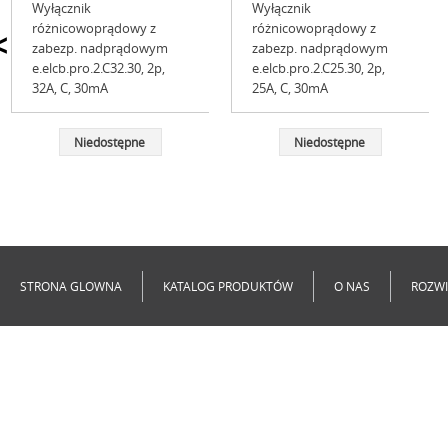
Wyłącznik
Wyłącznik
różnicowoprądowy z
różnicowoprądowy z
<
zabezp. nadprądowym
zabezp. nadprądowym
e.elcb.pro.2.C32.30, 2р,
e.elcb.pro.2.C25.30, 2р,
32А, C, 30mА
25А, C, 30mА
Niedostępne
Niedostępne
STRONA GLOWNA
KATALOG PRODUKTÓW
O NAS
ROZWI