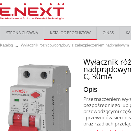
STRONA GLOWNA
KATALOG PRODUKTÓW
O NAS
KA
Katalog
Wyłącznik różnicowoprądowy z zabezpieczeniem nadprądowym
Wyłącznik ró
nadprądowym 
C, 30mА
Opis
Przeznaczeniem wyłąc
bezpośredniego lub 
przewodzącymi częśc
i przewodów sieci ni
oraz rzadkich przełą