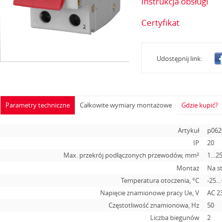
Instrukcja obsługi
Certyfikat
Udostępnij link:
Parametry techniczne
Całkowite wymiary montażowe
Gdzie kupić?
Artykuł
p062
IP
20
Max. przekrój podłączonych przewodów, mm²
1…2
Montaż
Na s
Temperatura otoczenia, °С
-25…
Napięcie znamionowe pracy Ue, V
АС 2
Częstotliwość znamionowa, Hz
50
Liczba biegunów
2