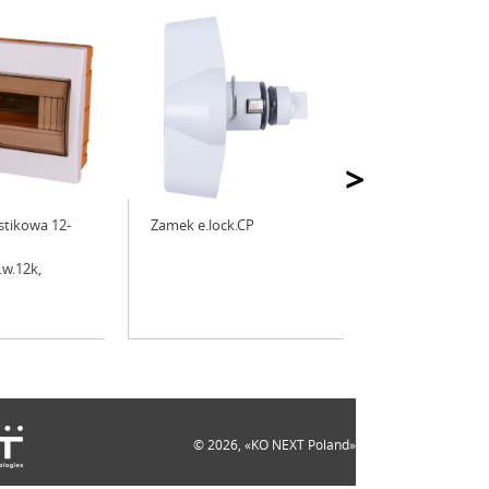
>
tikowa 12-
Zamek e.lock.CP
.w.12k,
© 2026, «KO NEXT Poland»