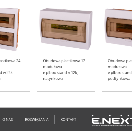
stikowa 24-
Obudowa plastikowa 12-
Obudowa plas
modułowa
modułowa
d.w.24k,
e.plbox.stand.n.12k,
e.plbox.stand
a
natynkowa
podtynkowa
O NAS
ROZWIĄZANIA
KONTAKT