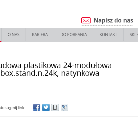
Napisz do nas
5
O NAS
KARIERA
DO POBRANIA
KONTAKT
SKL
dowa plastikowa 24-modułowa
lbox.stand.n.24k, natynkowa
dostępnij link: