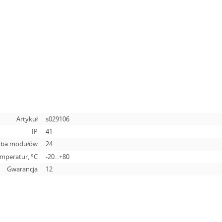
Artykuł
s029106
IP
41
zba modułów
24
emperatur, °C
-20...+80
Gwarancja
12