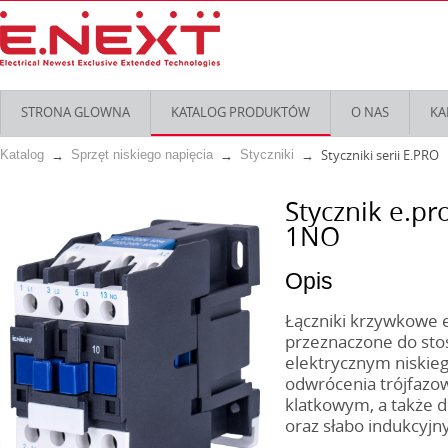
STRONA GLOWNA
KATALOG PRODUKTÓW
O NAS
KA
Styczniki serii E.PRO
Katalog
Sprzęt niskiego napięcia
Styczniki
Stycznik e.pr
1NO
Opis
Łączniki krzywkowe e.
przeznaczone do st
elektrycznym niskieg
odwrócenia trójfazow
klatkowym, a także 
oraz słabo indukcyjn