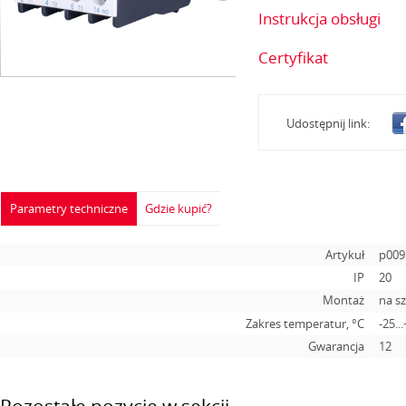
Instrukcja obsługi
Certyfikat
Udostępnij link:
Parametry techniczne
Gdzie kupić?
Artykuł
p009
IP
20
Montaż
na s
Zakres temperatur, °C
-25..
Gwarancja
12