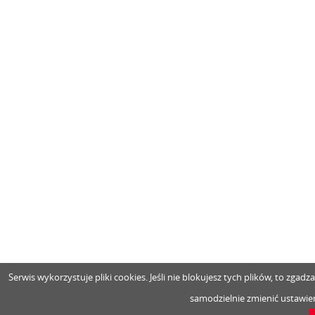
Serwis wykorzystuje pliki cookies. Jeśli nie blokujesz tych plików, to zga
samodzielnie zmienić ustawien