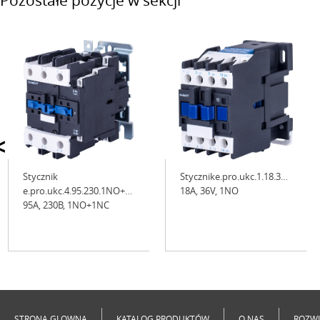
Pozostałe pozycje w sekcji
<
Stycznik
Stycznike.pro.ukc.1.18.36.1NO
e.pro.ukc.4.95.230.1NO+1NC
18А, 36V, 1NO
95А, 230В, 1NO+1NC
Niedostępne
Niedostępne
STRONA GLOWNA
KATALOG PRODUKTÓW
O NAS
ROZWI