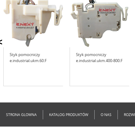
<
Styk pomocniczy
Styk pomocniczy
e.industrial.ukm.60.F
e.industrial.ukm.400-800.F
Niedostępne
Niedostępne
STRONA GLOWNA
KATALOG PRODUKTÓW
O NAS
ROZWI