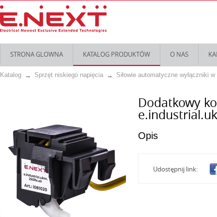
STRONA GLOWNA
KATALOG PRODUKTÓW
O NAS
KA
Katalog
Sprzęt niskiego napięcia
Siłowie automatyczne wyłączniki w
Dodatkowy ko
e.industrial.u
Opis
Udostępnij link: