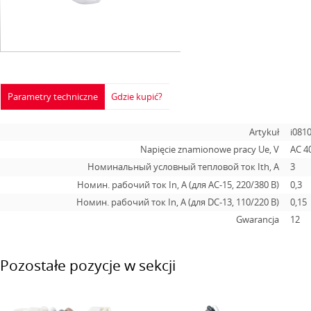
Parametry techniczne
Gdzie kupić?
Artykuł
i081
Napięcie znamionowe pracy Ue, V
AC 4
Номинальный условный тепловой ток Ith, A
3
Номин. рабочий ток In, А (для АС-15, 220/380 В)
0,3
Номин. рабочий ток In, А (для DC-13, 110/220 В)
0,15
Gwarancja
12
Pozostałe pozycje w sekcji