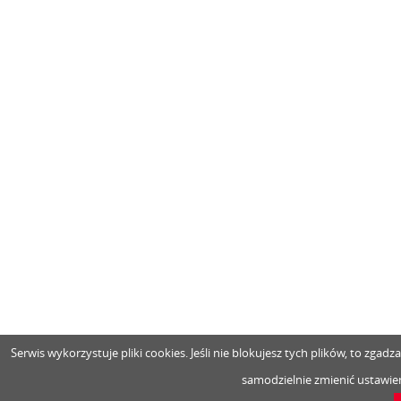
Serwis wykorzystuje pliki cookies. Jeśli nie blokujesz tych plików, to zga
samodzielnie zmienić ustawien