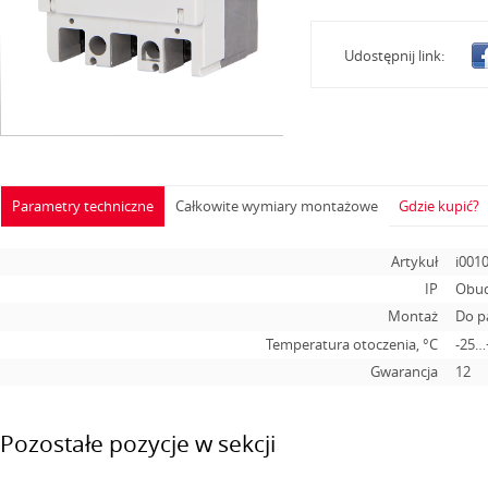
Udostępnij link:
Parametry techniczne
Całkowite wymiary montażowe
Gdzie kupić?
Artykuł
i001
IP
Obud
Montaż
Do p
Temperatura otoczenia, °С
-25…
Gwarancja
12
Pozostałe pozycje w sekcji