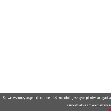
Serwis wykorzystuje pliki cookies. Jeśli nie blokujesz tych plików, to zga
samodzielnie zmienić ustawien