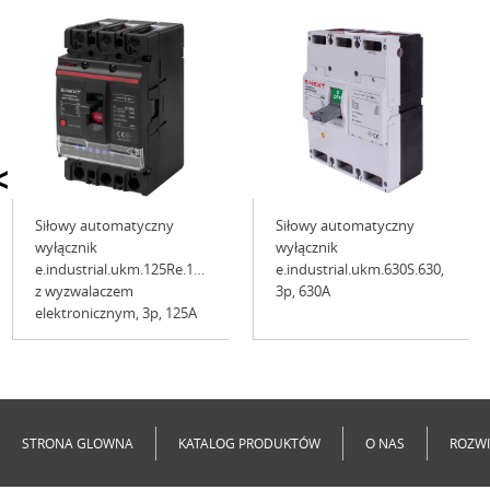
<
Siłowy automatyczny
Siłowy automatyczny
wyłącznik
wyłącznik
e.industrial.ukm.125Re.100
e.industrial.ukm.630S.630,
z wyzwalaczem
3р, 630А
elektronicznym, 3p, 125A
Niedostępne
Niedostępne
STRONA GLOWNA
KATALOG PRODUKTÓW
O NAS
ROZWI