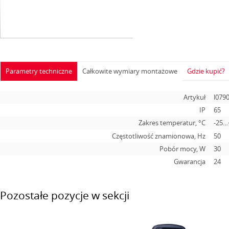
Parametry techniczne
Całkowite wymiary montażowe
Gdzie kupić?
Artykuł
l079
IP
65
Zakres temperatur, °C
-25…
Częstotliwość znamionowa, Hz
50
Pobór mocy, W
30
Gwarancja
24
Pozostałe pozycje w sekcji