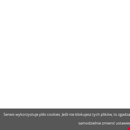
Serwis wykorzystuje pliki cookies. Jeśli nie blokujesz tych plików, to zga
samodzielnie zmienić ustawien