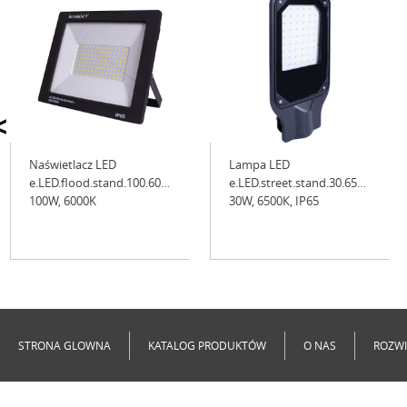
<
Naświetlacz LED
Lampa LED
e.LED.flood.stand.100.6000,
e.LED.street.stand.30.6500,
100W, 6000K
30W, 6500К, IP65
Niedostępne
Niedostępne
STRONA GLOWNA
KATALOG PRODUKTÓW
O NAS
ROZWI