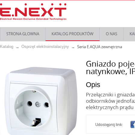
STRONA GLOWNA
KATALOG PRODUKTÓW
O NAS
KA
Seria E.AQUA zewnętrzna
Katalog
Osprzęt elektroinstalacyjny
Gniazdo poje
natynkowe, I
Opis
Przełączniki i gniazd
odbiorników jednofa
elektrycznych prądu
Udostępnij link: