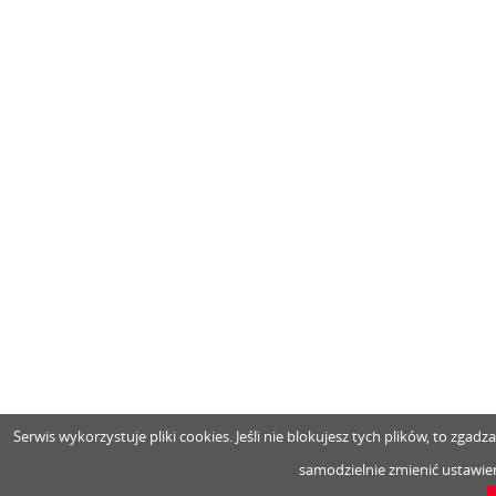
Serwis wykorzystuje pliki cookies. Jeśli nie blokujesz tych plików, to zga
samodzielnie zmienić ustawien