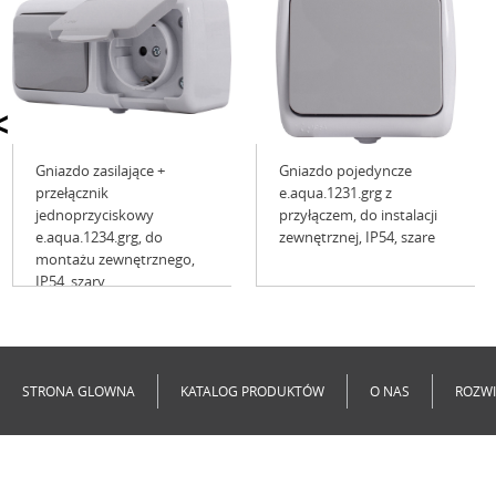
<
Gniazdo zasilające +
Gniazdo pojedyncze
przełącznik
e.aqua.1231.grg z
jednoprzyciskowy
przyłączem, do instalacji
e.aqua.1234.grg, do
zewnętrznej, IP54, szare
montażu zewnętrznego,
IP54, szary
Niedostępne
Niedostępne
STRONA GLOWNA
KATALOG PRODUKTÓW
O NAS
ROZWI