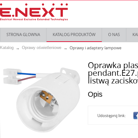
STRONA GLOWNA
KATALOG PRODUKTÓW
O NAS
KA
Oprawy i adaptery lampowe
Katalog
Oprawy oświetleniowe
Oprawka plas
pendant.E27.p
listwą zacisko
Opis
Udostępnij link: