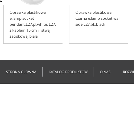
<
Oprawka plastikowa
Oprawka plastikowa
e.lamp socket
czarna e.lamp socket wall
pendant.E27.pl.white, Е27,
side.E27.bk.black
z kablem 15 cm i listwą
zaciskową, biała
Niedostępne
Niedostępne
STRONA GLOWNA
KATALOG PRODUKTÓW
O NAS
ROZWI