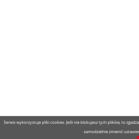
Serwis wykorzystuje pliki cookies. Jeśli nie blokujesz tych plików, to zga
samodzielnie zmienić ustawien