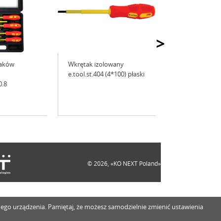
>
taków
Wkrętak izolowany
e.tool.st.404 (4*100) płaski
0.8
© 2026, «KO NEXT Poland»
innego urządzenia. Pamiętaj, że możesz samodzielnie zmienić ustawienia