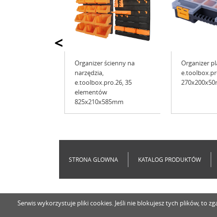
<
Organizer ścienny na
Organizer p
narzędzia,
e.toolbox.pr
e.toolbox.pro.26, 35
270x200x5
elementów
825x210x585mm
STRONA GLOWNA
KATALOG PRODUKTÓW
Serwis wykorzystuje pliki cookies. Jeśli nie blokujesz tych plików, t