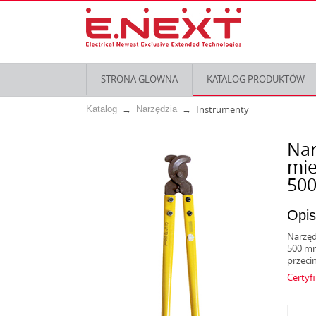
STRONA GLOWNA
KATALOG PRODUKTÓW
Instrumenty
Katalog
Narzędzia
Nar
mie
500
Opis
Narzęd
500 mm
przecin
Certyf