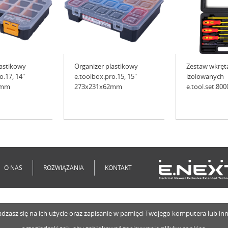
lastikowy
Organizer plastikowy
Zestaw wkrę
o.17, 14"
e.toolbox.pro.15, 15"
izolowanych
0mm
273x231x62mm
e.tool.set.800
O NAS
ROZWIĄZANIA
KONTAKT
o zgadzasz się na ich użycie oraz zapisanie w pamięci Twojego komputera lub 