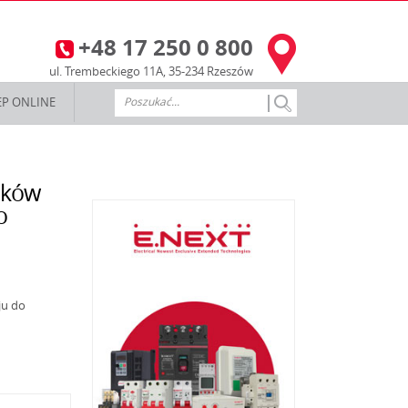
+48 17 250 0 800
3
ul. Trembeckiego 11A, 35-234 Rzeszów
EP ONLINE
ików
o
ju do