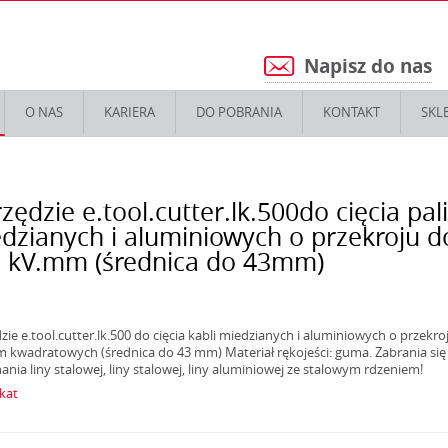
Napisz do nas
5
O NAS
KARIERA
DO POBRANIA
KONTAKT
SKL
zędzie e.tool.cutter.lk.500do cięcia pal
dzianych i aluminiowych o przekroju d
 kV.mm (średnica do 43mm)
zie e.tool.cutter.lk.500 do cięcia kabli miedzianych i aluminiowych o przekro
 kwadratowych (średnica do 43 mm) Materiał rękojeści: guma. Zabrania się
ania liny stalowej, liny stalowej, liny aluminiowej ze stalowym rdzeniem!
ikat