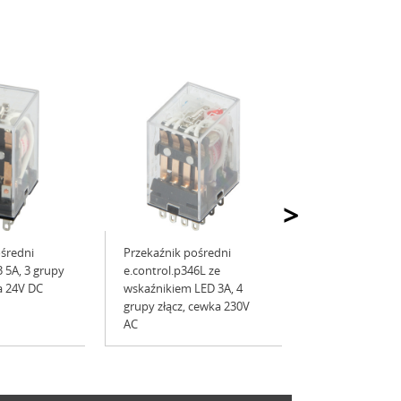
>
ośredni
Przekaźnik pośredni
3 5A, 3 grupy
e.control.p346L ze
a 24V DC
wskaźnikiem LED 3А, 4
grupy złącz, cewka 230V
AC