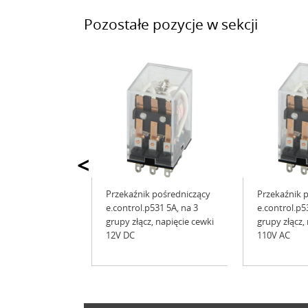
Pozostałe pozycje w sekcji
<
Przekaźnik pośredniczący
Przekaźnik 
e.control.p531 5А, na 3
e.control.p5
grupy złącz, napięcie cewki
grupy złącz,
12V DC
110V АC