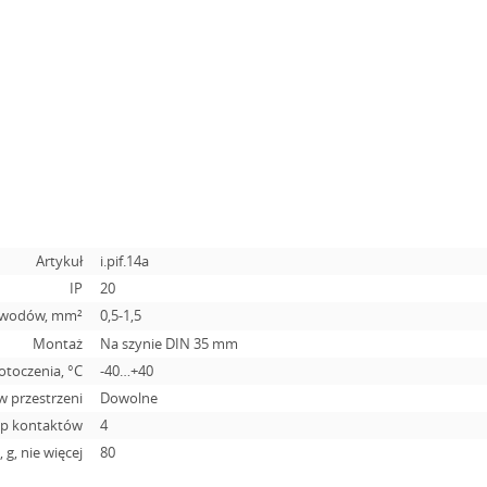
Artykuł
i.pif.14a
IP
20
zewodów, mm²
0,5-1,5
Montaż
Na szynie DIN 35 mm
otoczenia, °С
-40…+40
w przestrzeni
Dowolne
up kontaktów
4
 g, nie więcej
80