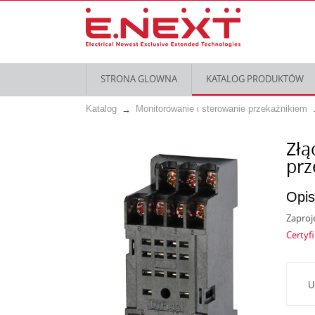
STRONA GLOWNA
KATALOG PRODUKTÓW
Katalog
Monitorowanie i sterowanie przekaźnikiem
Złą
prz
Opis
Zaproj
Certyf
U