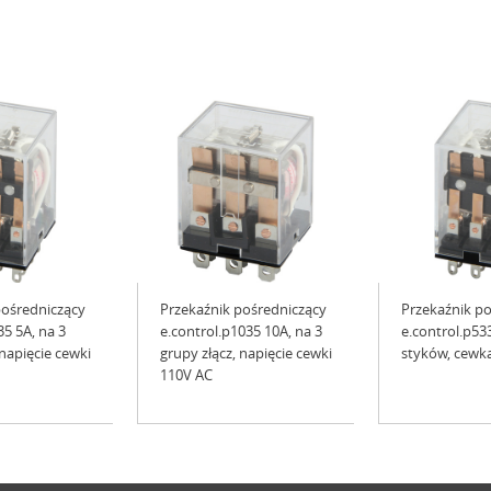
pośredniczący
Przekaźnik pośredniczący
Przekaźnik p
35 5А, na 3
e.control.p1035 10А, na 3
e.control.p53
 napięcie cewki
grupy złącz, napięcie cewki
styków, cewk
110V АC