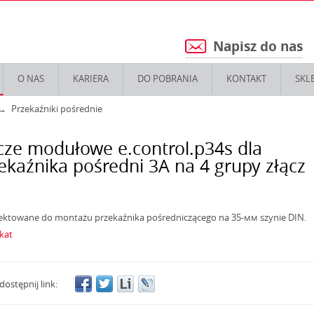
Napisz do nas
5
O NAS
KARIERA
DO POBRANIA
KONTAKT
SKL
Przekaźniki pośrednie
cze modułowe e.control.p34s dla
ekaźnika pośredni 3А na 4 grupy złącz
ektowane do montażu przekaźnika pośredniczącego na 35-мм szynie DIN.
ikat
dostępnij link: