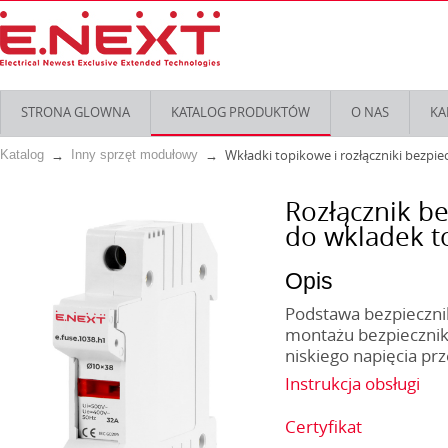
STRONA GLOWNA
KATALOG PRODUKTÓW
O NAS
KA
Wkładki topikowe i rozłączniki bezpi
Katalog
Inny sprzęt modułowy
Rozłącznik be
do wkladek t
Opis
Podstawa bezpiecznik
montażu bezpiecznika
niskiego napięcia pr
Instrukcja obsługi
Certyfikat