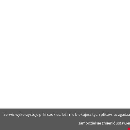
Serwis wykorzystuje pliki cookies. Jeśli nie blokujesz tych plików, to zga
samodzielnie zmienić ustawien