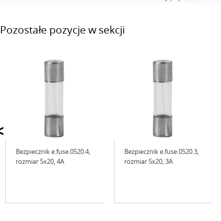
Pozostałe pozycje w sekcji
<
Bezpiecznik e.fuse.0520.4,
Bezpiecznik e.fuse.0520.3,
rozmiar 5х20, 4А
rozmiar 5х20, 3А
Niedostępne
Niedostępne