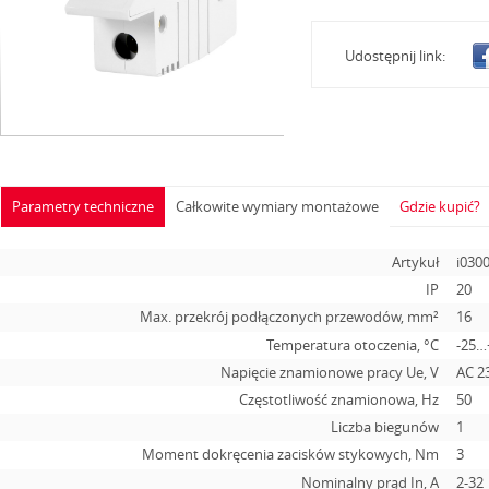
Udostępnij link:
Parametry techniczne
Całkowite wymiary montażowe
Gdzie kupić?
Artykuł
i030
IP
20
Max. przekrój podłączonych przewodów, mm²
16
Temperatura otoczenia, °С
-25…
Napięcie znamionowe pracy Ue, V
AC 2
Częstotliwość znamionowa, Hz
50
Liczba biegunów
1
Moment dokręcenia zacisków stykowych, Nm
3
Nominalny prąd In, А
2-32