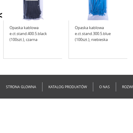
<
Opaska kablowa
Opaska kablowa
e.ct.stand.400.5.black
e.ct.stand.300.5.blue
(100szt.), czarna
(100szt.), niebieska
Niedostępne
Niedostępne
STRONA GLOWNA
KATALOG PRODUKTÓW
O NAS
ROZWI