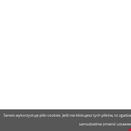
Serwis wykorzystuje pliki cookies. Jeśli nie blokujesz tych plików, to zga
samodzielnie zmienić ustawien