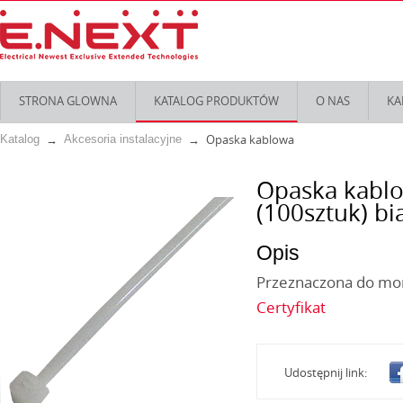
STRONA GLOWNA
KATALOG PRODUKTÓW
O NAS
KA
Opaska kablowa
Katalog
Akcesoria instalacyjne
Opaska kablo
(100sztuk) bi
Opis
Przeznaczona do mon
Certyfikat
Udostępnij link: